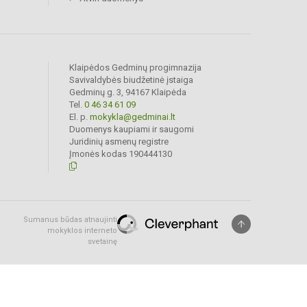
Klaipėdos Gedminų progimnazija
Savivaldybės biudžetinė įstaiga
Gedminų g. 3, 94167 Klaipėda
Tel.
0 46 34 61 09
El. p.
mokykla@gedminai.lt
Duomenys kaupiami ir saugomi
Juridinių asmenų registre
Įmonės kodas 190444130
Sumanus būdas atnaujinti
mokyklos interneto
svetainę