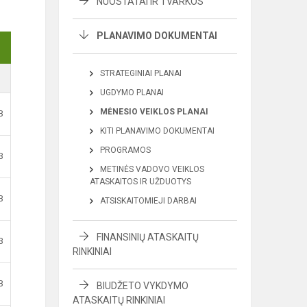
NUOSTATAI IR TVARKOS
PLANAVIMO DOKUMENTAI
STRATEGINIAI PLANAI
UGDYMO PLANAI
MĖNESIO VEIKLOS PLANAI
B
KITI PLANAVIMO DOKUMENTAI
PROGRAMOS
B
METINĖS VADOVO VEIKLOS
ATASKAITOS IR UŽDUOTYS
B
ATSISKAITOMIEJI DARBAI
FINANSINIŲ ATASKAITŲ
B
RINKINIAI
B
BIUDŽETO VYKDYMO
ATASKAITŲ RINKINIAI