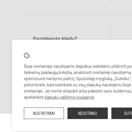
Pastebėjote klaidų?
Bend
Turite pasiūlymų?
RAŠYKITE
Šioje svetainėje naudojame slapukus siekdami užtikrinti j
teikiamų paslaugų kokybę, analizuoti svetainės naudojimą 
optimizuoti naršymo patirtį. Spustelėję mygtuką „Sutinku“,
patvirtinate, kad sutinkate su visų slapukų naudojimu šioje
svetainėje. Jei norite atšaukti arba pakeisti savo sutikimu
© 2025. Klaipėdos Gedminų progimnazija. Visos teisės saugomos.
apsilankyti
slapukų valdymo puslapyje
.
Kopijuoti turinį be raštiško įstaigos administracijos sutikimo griežtai
draudžiama.
NUSTATYMAI
NESUTINKU
SUT