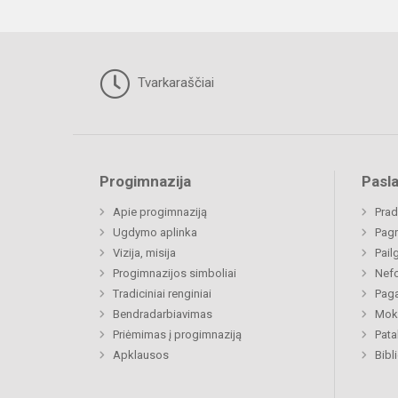
Tvarkaraščiai
Progimnazija
Pasl
Apie progimnaziją
Prad
Ugdymo aplinka
Pagr
Vizija, misija
Pail
Progimnazijos simboliai
Nefo
Tradiciniai renginiai
Paga
Bendradarbiavimas
Moki
Priėmimas į progimnaziją
Pat
Apklausos
Bibl