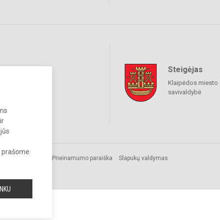
Steigėjas
raukime
Klaipėdos miesto
savivaldybė
ums
ir
 jūs
s, prašome
Prieinamumo paraiška
Slapukų valdymas
INKU