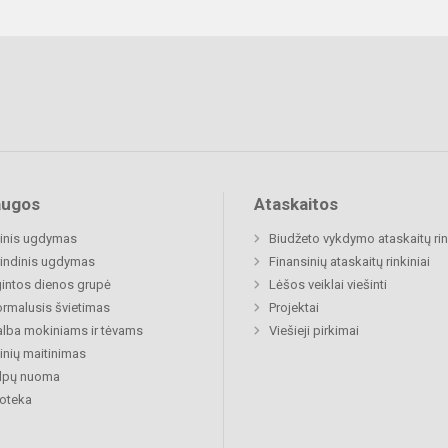
augos
Ataskaitos
inis ugdymas
Biudžeto vykdymo ataskaitų rin
indinis ugdymas
Finansinių ataskaitų rinkiniai
gintos dienos grupė
Lėšos veiklai viešinti
rmalusis švietimas
Projektai
lba mokiniams ir tėvams
Viešieji pirkimai
nių maitinimas
alpų nuoma
ioteka