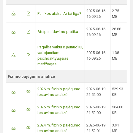
2025-06-16
2.75
Panikos ataka. Ar tai liga?
16:09:26
MB
2025-06-16
26.88
Atsipalaidavimo pratika
16:09:26
MB
Pagalba vaikui ir jaunuoliui,
vartojančiam
2025-06-16
1.38
psichoaktyviąsias
16:09:26
MB
medžiagas
Fizinio pajėgumo analizė
2026 m. fizinio pajėgumo
2026-06-19
529.93
testavimo analizė
21:52:00
KB
2025 m. fizinio pajėgumo
2026-06-19
564.08
testavimo analizė
21:52:00
KB
2024 m. fizinio pajėgumo
2026-06-19
3.91
testavimo analizė
21:52:01
MB