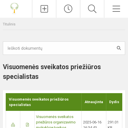
Paieška
Men
Titulinis
Visuomenės sveikatos priežiūros
specialistas
Visuomenės sveikatos priežiūros
Atnaujinta
Dydis
specialistas
Visuomenės sveikatos
priežiūros organizavimo
2025-06-16
291.01
mokykloje tvarkos
16:34:43
KB