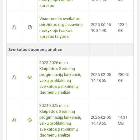
aprašas
Visuomenės sveikatos
priežiūros organizavimo
2025-06-16
123.4
mokykloje tvarkos
16:34:43
KB
aprašas tarybos
Sveikatos duomenų analizė
2025-2026 m. m.
Klaipėdos Gedminų
progimnaziją lankančių
2026-02-05
780.02
vaikų profilaktinių
14:48:55
KB
sveikatos patikrinimų
duomenų analizė
2024-2025 m. m.
Klaipėdos Gedminų
progimnaziją lankančių
2026-02-05
14.31
vaikų profilaktinių
14:48:55
MB
sveikatos patikrinimų
duomenų analizė