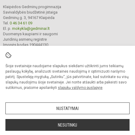
Klaipėdos Gedminų progimnazija
Savivaldybės biudžetinė įstaiga
Gedminų g. 3, 94167 Klaipėda
Tel.
0 46 34 61 09
El. p.
mokykla@gedminai.lt
Duomenys kaupiami ir saugomi
Juridinių asmenų registre
Įmonės kodas 190444130
Šioje svetainėje naudojame slapukus siekdami užtikrinti jums teikiamų
© 2025. Klaipėdos Gedminų progimnazija. Visos teisės saugomos.
Kopijuoti turinį be raštiško įstaigos administracijos sutikimo griežtai draudžiama.
paslaugų kokybę, analizuoti svetainės naudojimą ir optimizuoti naršymo
patirtį. Spustelėję mygtuką „Sutinku“, jūs patvirtinate, kad sutinkate su visų
Prieinamumo paraiška
Slapukų valdymas
slapukų naudojimu šioje svetainėje. Jei norite atšaukti arba pakeisti savo
sutikimus, prašome apsilankyti
slapukų valdymo puslapyje
.
Sumanus būdas atnaujinti
mokyklos interneto
svetainę
NUSTATYMAI
NESUTINKU