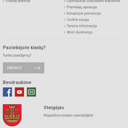
Viešieji pirkimai
Dažniausiai užduodami klausimai
Pranešėjų apsauga
Korupcijos prevencija
Civilinė sauga
Teisinė informacija
Atviri duomenys
Pastebėjote klaidų?
Turite pasiūlymų?
RAŠYKITE
Bendraukime
Steigėjas
Klaipėdos miesto savivaldybė