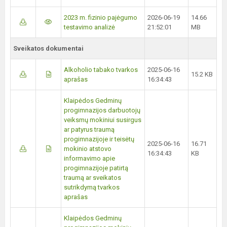
2023 m. fizinio pajėgumo
2026-06-19
14.66
testavimo analizė
21:52:01
MB
Sveikatos dokumentai
Alkoholio tabako tvarkos
2025-06-16
15.2 KB
aprašas
16:34:43
Klaipėdos Gedminų
progimnazijos darbuotojų
veiksmų mokiniui susirgus
ar patyrus traumą
progimnazijoje ir teisėtų
2025-06-16
16.71
mokinio atstovo
16:34:43
KB
informavimo apie
progimnazijoje patirtą
traumą ar sveikatos
sutrikdymą tvarkos
aprašas
Klaipėdos Gedminų