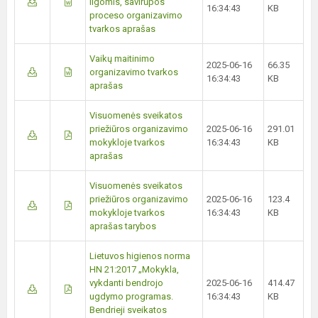
ligomis, savirūpos
16:34:43
KB
proceso organizavimo
tvarkos aprašas
Vaikų maitinimo
2025-06-16
66.35
organizavimo tvarkos
16:34:43
KB
aprašas
Visuomenės sveikatos
priežiūros organizavimo
2025-06-16
291.01
mokykloje tvarkos
16:34:43
KB
aprašas
Visuomenės sveikatos
priežiūros organizavimo
2025-06-16
123.4
mokykloje tvarkos
16:34:43
KB
aprašas tarybos
Lietuvos higienos norma
HN 21:2017 „Mokykla,
vykdanti bendrojo
2025-06-16
414.47
ugdymo programas.
16:34:43
KB
Bendrieji sveikatos