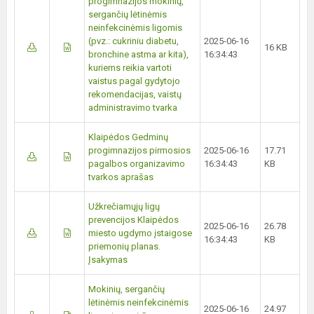
progimnazijos mokinių,
sergančių lėtinėmis
neinfekcinėmis ligomis
(pvz.: cukriniu diabetu,
2025-06-16
16 KB
bronchine astma ar kita),
16:34:43
kuriems reikia vartoti
vaistus pagal gydytojo
rekomendacijas, vaistų
administravimo tvarka
Klaipėdos Gedminų
progimnazijos pirmosios
2025-06-16
17.71
pagalbos organizavimo
16:34:43
KB
tvarkos aprašas
Užkrečiamųjų ligų
prevencijos Klaipėdos
2025-06-16
26.78
miesto ugdymo įstaigose
16:34:43
KB
priemonių planas.
Įsakymas
Mokinių, sergančių
lėtinėmis neinfekcinėmis
2025-06-16
24.97