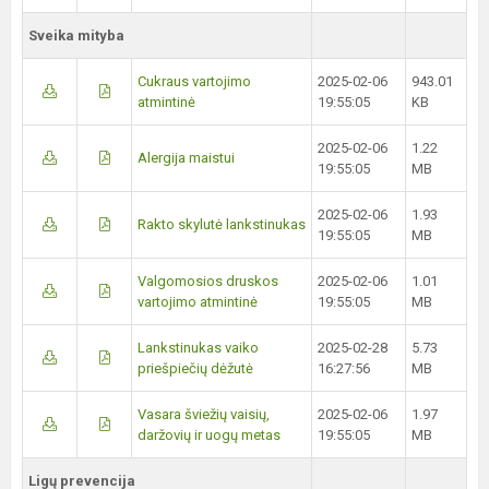
Sveika mityba
Cukraus vartojimo
2025-02-06
943.01
atmintinė
19:55:05
KB
2025-02-06
1.22
Alergija maistui
19:55:05
MB
2025-02-06
1.93
Rakto skylutė lankstinukas
19:55:05
MB
Valgomosios druskos
2025-02-06
1.01
vartojimo atmintinė
19:55:05
MB
Lankstinukas vaiko
2025-02-28
5.73
priešpiečių dėžutė
16:27:56
MB
Vasara šviežių vaisių,
2025-02-06
1.97
daržovių ir uogų metas
19:55:05
MB
Ligų prevencija