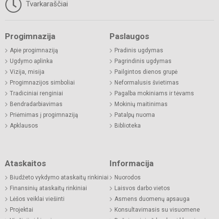
Tvarkaraščiai
Progimnazija
Paslaugos
Apie progimnaziją
Pradinis ugdymas
Ugdymo aplinka
Pagrindinis ugdymas
Vizija, misija
Pailgintos dienos grupė
Progimnazijos simboliai
Neformalusis švietimas
Tradiciniai renginiai
Pagalba mokiniams ir tėvams
Bendradarbiavimas
Mokinių maitinimas
Priėmimas į progimnaziją
Patalpų nuoma
Apklausos
Biblioteka
Ataskaitos
Informacija
Biudžeto vykdymo ataskaitų rinkiniai
Nuorodos
Finansinių ataskaitų rinkiniai
Laisvos darbo vietos
Lėšos veiklai viešinti
Asmens duomenų apsauga
Projektai
Konsultavimasis su visuomene