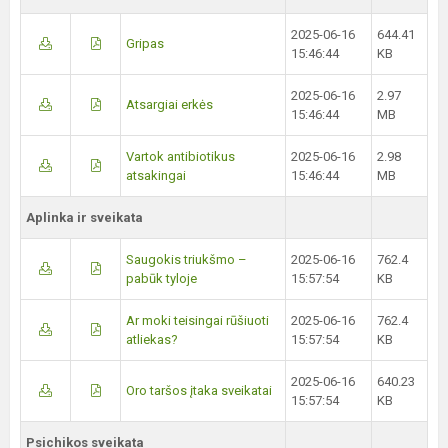
2025-06-16
644.41
Gripas
15:46:44
KB
2025-06-16
2.97
Atsargiai erkės
15:46:44
MB
Vartok antibiotikus
2025-06-16
2.98
atsakingai
15:46:44
MB
Aplinka ir sveikata
Saugokis triukšmo –
2025-06-16
762.4
pabūk tyloje
15:57:54
KB
Ar moki teisingai rūšiuoti
2025-06-16
762.4
atliekas?
15:57:54
KB
2025-06-16
640.23
Oro taršos įtaka sveikatai
15:57:54
KB
Psichikos sveikata