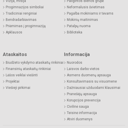
Vizija, misija
Pailgintos dienos grupė
Progimnazijos simboliai
Neformalusis švietimas
Tradiciniai renginiai
Pagalba mokiniams ir tėvams
Bendradarbiavimas
Mokinių maitinimas
Priėmimas į progimnaziją
Patalpų nuoma
Apklausos
Biblioteka
Ataskaitos
Informacija
Biudžeto vykdymo ataskaitų rinkiniai
Nuorodos
Finansinių ataskaitų rinkiniai
Laisvos darbo vietos
Lėšos veiklai viešinti
Asmens duomenų apsauga
Projektai
Konsultavimasis su visuomene
Viešieji pirkimai
Dažniausiai užduodami klausimai
Pranešėjų apsauga
Korupcijos prevencija
Civilinė sauga
Teisinė informacija
Atviri duomenys