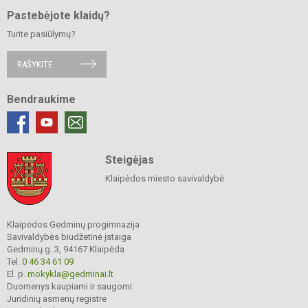
Pastebėjote klaidų?
Turite pasiūlymų?
RAŠYKITE
Bendraukime
Steigėjas
Klaipėdos miesto savivaldybė
Klaipėdos Gedminų progimnazija
Savivaldybės biudžetinė įstaiga
Gedminų g. 3, 94167 Klaipėda
Tel.
0 46 34 61 09
El. p.
mokykla@gedminai.lt
Duomenys kaupiami ir saugomi
Juridinių asmenų registre