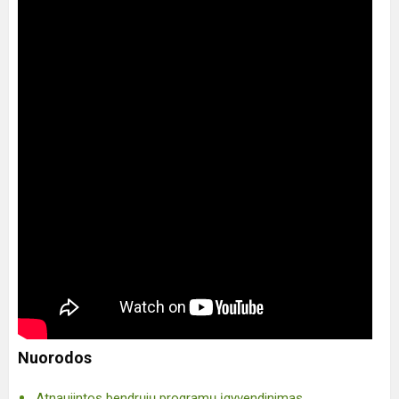
Nuorodos
Atnaujintos bendrųjų programų įgyvendinimas