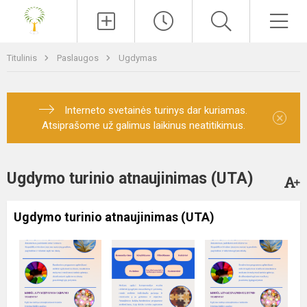
Paieška
Men
Titulinis
Paslaugos
Ugdymas
Interneto svetainės turinys dar kuriamas.
×
Atsiprašome už galimus laikinus neatitikimus.
Ugdymo turinio atnaujinimas (UTA)
Ugdymo turinio atnaujinimas (UTA)