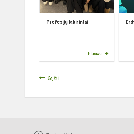
Profesijų labirintai
Erdv
Plačiau
Grįžti