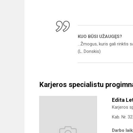
KUO BŪSI UŽAUGĘS?
...Žmogus, kuris gali rinktis
(L. Donskis)
Karjeros specialistu progimna
Edita Le
Karjeros sp
Kab. Nr. 3
Darbo lai