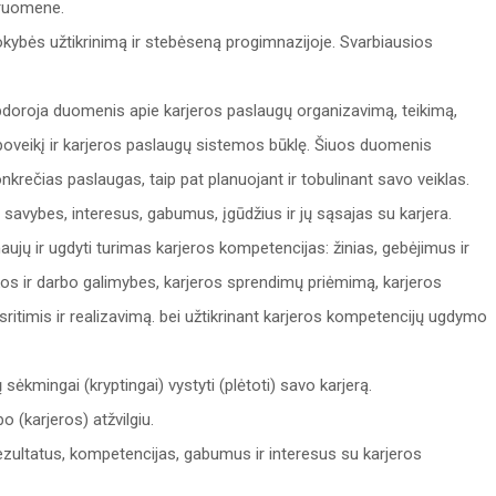
druomene.
kokybės užtikrinimą ir stebėseną progimnazijoje. Svarbiausios
apdoroja duomenis apie karjeros paslaugų organizavimą, teikimą,
poveikį ir karjeros paslaugų sistemos būklę. Šiuos duomenis
nkrečias paslaugas, taip pat planuojant ir tobulinant savo veiklas.
avybes, interesus, gabumus, įgūdžius ir jų sąsajas su karjera.
ujų ir ugdyti turimas karjeros kompetencijas: žinias, gebėjimus ir
os ir darbo galimybes, karjeros sprendimų priėmimą, karjeros
ritimis ir realizavimą. bei užtikrinant karjeros kompetencijų ugdymo
ėkmingai (kryptingai) vystyti (plėtoti) savo karjerą.
 (karjeros) atžvilgiu.
zultatus, kompetencijas, gabumus ir interesus su karjeros