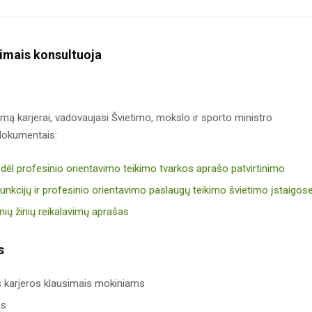
imais konsultuoja
 karjerai, vadovaujasi Švietimo, mokslo ir sporto ministro
 dokumentais:
 dėl profesinio orientavimo teikimo tvarkos aprašo patvirtinimo
unkcijų ir profesinio orientavimo paslaugų teikimo švietimo įstaigos
inių žinių reikalavimų aprašas
s
as karjeros klausimais mokiniams
us