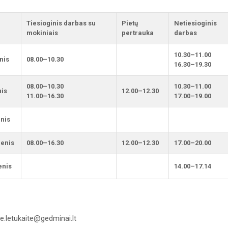
Tiesioginis darbas su
Pietų
Netiesioginis
mokiniais
pertrauka
darbas
10.30–11.00
nis
08.00–10.30
16.30–19.30
08.00–10.30
10.30–11.00
nis
12.00–12.30
11.00–16.30
17.00–19.00
enis
ienis
08.00–16.30
12.00–12.30
17.00–20.00
enis
14.00–17.14
 e.letukaite@gedminai.lt