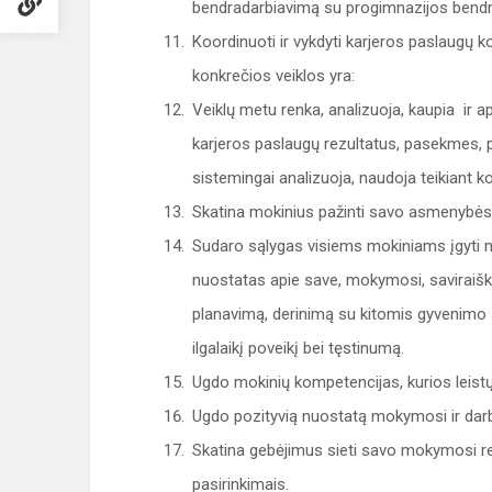
bendradarbiavimą su progimnazijos ben
Koordinuoti ir vykdyti karjeros paslaugų 
konkrečios veiklos yra:
Veiklų metu renka, analizuoja, kaupia ir 
karjeros paslaugų rezultatus, pasekmes, 
sistemingai analizuoja, naudoja teikiant ko
Skatina mokinius pažinti savo asmenybės s
Sudaro sąlygas visiems mokiniams įgyti na
nuostatas apie save, mokymosi, saviraišk
planavimą, derinimą su kitomis gyvenimo s
ilgalaikį poveikį bei tęstinumą.
Ugdo mokinių kompetencijas, kurios leistų s
Ugdo pozityvią nuostatą mokymosi ir darbo
Skatina gebėjimus sieti savo mokymosi re
pasirinkimais.