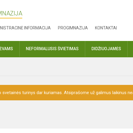
MNAZIJA
NISTRACINĖ INFORMACIJA
PROGIMNAZIJA
KONTAKTAI
TĖVAMS
NEFORMALUSIS ŠVIETIMAS
DIDŽIUOJAMĖS
o svetainės turinys dar kuriamas. Atsiprašome už galimus laikinus nea