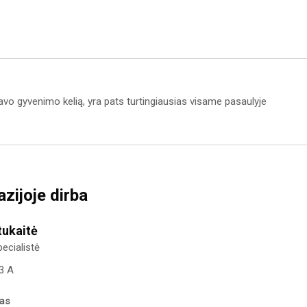
 savo gyvenimo kelią, yra pats turtingiausias visame pasaulyje
zijoje dirba
tukaitė
ecialistė
23 A
kas