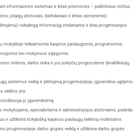
iant informacines sistemas ir kitas priemones – pažintinius vizitus,
timo įstaigų atstovais, darbdaviais ir kitais asmenimis).
lėtojimui) reikalingą informaciją mokiniams ir kitai progimnazijos
su mokykloje teikiamomis karjeros paslaugomis, programomis,
cijomis bei mokymosi sąlygomis.
tumo sritimis, darbo rinka ir jos pokyčių prognozėmis (kvalifikacijų
ugų sistemos veiklą ir plėtojimą progimnazijoje, įgyvendina ugdymo
s veiklos yra:
koordinuoja jo įgyvendinimą.
os mokytojams, specialistams ir administracijos atstovams, padeda
kus ir užtikrinti kokybišką karjeros paslaugų teikimą mokiniams.
o progimnazijoje darbo grupės veiklą ir užtikrina darbo grupės