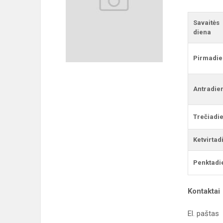
Savaitės
diena
Pirmadie
Antradie
Trečiadi
Ketvirtad
Penktadi
Kontaktai
El. paštas