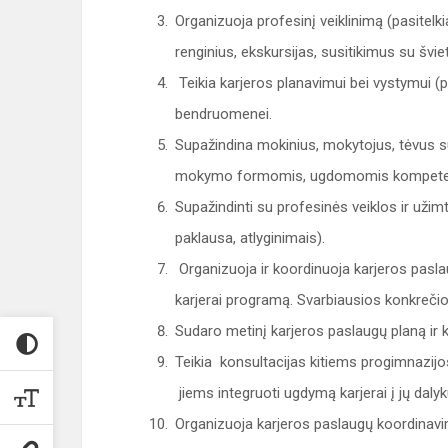
Organizuoja profesinį veiklinimą (pasitelk
renginius, ekskursijas, susitikimus su švie
Teikia karjeros planavimui bei vystymui (p
bendruomenei.
Supažindina mokinius, mokytojus, tėvus 
mokymo formomis, ugdomomis kompeten
Supažindinti su profesinės veiklos ir užim
paklausa, atlyginimais).
Organizuoja ir koordinuoja karjeros pasla
karjerai programą. Svarbiausios konkrečio
Sudaro metinį karjeros paslaugų planą ir 
Teikia konsultacijas kitiems progimnazij
jiems integruoti ugdymą karjerai į jų daly
Organizuoja karjeros paslaugų koordinavim