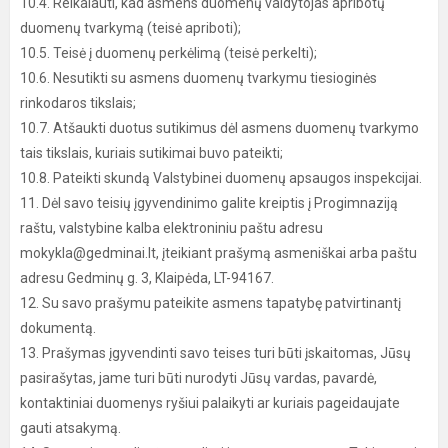
10.4. Reikalauti, kad asmens duomenų valdytojas apribotų
duomenų tvarkymą (teisė apriboti);
10.5. Teisė į duomenų perkėlimą (teisė perkelti);
10.6. Nesutikti su asmens duomenų tvarkymu tiesioginės
rinkodaros tikslais;
10.7. Atšaukti duotus sutikimus dėl asmens duomenų tvarkymo
tais tikslais, kuriais sutikimai buvo pateikti;
10.8. Pateikti skundą Valstybinei duomenų apsaugos inspekcijai.
11. Dėl savo teisių įgyvendinimo galite kreiptis į Progimnaziją
raštu, valstybine kalba elektroniniu paštu adresu
mokykla@gedminai.lt, įteikiant prašymą asmeniškai arba paštu
adresu Gedminų g. 3, Klaipėda, LT-94167.
12. Su savo prašymu pateikite asmens tapatybę patvirtinantį
dokumentą.
13. Prašymas įgyvendinti savo teises turi būti įskaitomas, Jūsų
pasirašytas, jame turi būti nurodyti Jūsų vardas, pavardė,
kontaktiniai duomenys ryšiui palaikyti ar kuriais pageidaujate
gauti atsakymą.