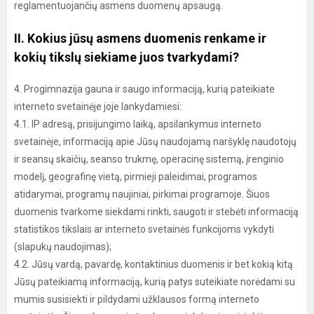
reglamentuojančių asmens duomenų apsaugą.
II. Kokius jūsų asmens duomenis renkame ir
kokių tikslų siekiame juos tvarkydami?
4. Progimnazija gauna ir saugo informaciją, kurią pateikiate
interneto svetainėje joje lankydamiesi:
4.1. IP adresą, prisijungimo laiką, apsilankymus interneto
svetainėje, informaciją apie Jūsų naudojamą naršyklę naudotojų
ir seansų skaičių, seanso trukmę, operacinę sistemą, įrenginio
modelį, geografinę vietą, pirmieji paleidimai, programos
atidarymai, programų naujiniai, pirkimai programoje. Šiuos
duomenis tvarkome siekdami rinkti, saugoti ir stebėti informaciją
statistikos tikslais ar interneto svetainės funkcijoms vykdyti
(slapukų naudojimas);
4.2. Jūsų vardą, pavardę, kontaktinius duomenis ir bet kokią kitą
Jūsų pateikiamą informaciją, kurią patys suteikiate norėdami su
mumis susisiekti ir pildydami užklausos formą interneto