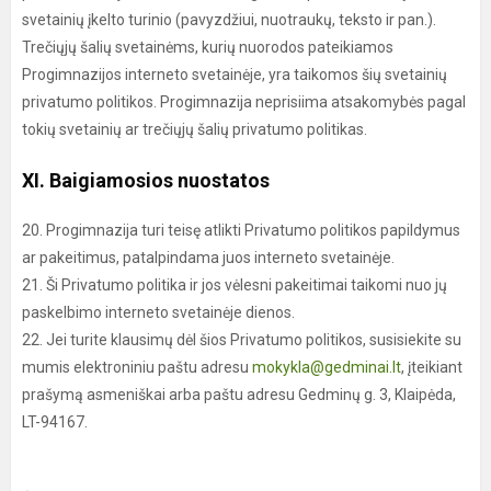
svetainių įkelto turinio (pavyzdžiui, nuotraukų, teksto ir pan.).
Trečiųjų šalių svetainėms, kurių nuorodos pateikiamos
Progimnazijos interneto svetainėje, yra taikomos šių svetainių
privatumo politikos. Progimnazija neprisiima atsakomybės pagal
tokių svetainių ar trečiųjų šalių privatumo politikas.
XI. Baigiamosios nuostatos
20. Progimnazija turi teisę atlikti Privatumo politikos papildymus
ar pakeitimus, patalpindama juos interneto svetainėje.
21. Ši Privatumo politika ir jos vėlesni pakeitimai taikomi nuo jų
paskelbimo interneto svetainėje dienos.
22. Jei turite klausimų dėl šios Privatumo politikos, susisiekite su
mumis elektroniniu paštu adresu
mokykla@gedminai.lt
, įteikiant
prašymą asmeniškai arba paštu adresu Gedminų g. 3, Klaipėda,
LT-94167.