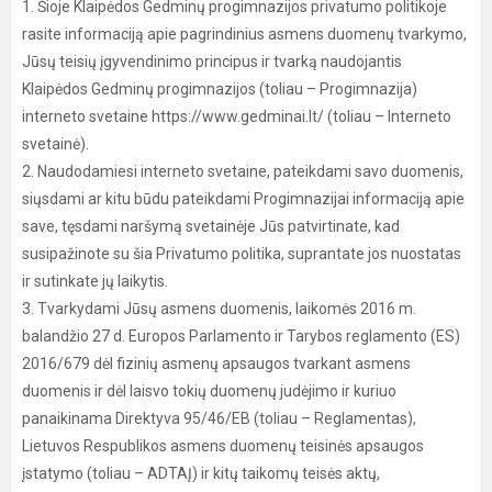
1. Šioje Klaipėdos Gedminų progimnazijos privatumo politikoje
rasite informaciją apie pagrindinius asmens duomenų tvarkymo,
Jūsų teisių įgyvendinimo principus ir tvarką naudojantis
Klaipėdos Gedminų progimnazijos (toliau – Progimnazija)
interneto svetaine https://www.gedminai.lt/ (toliau – Interneto
svetainė).
2. Naudodamiesi interneto svetaine, pateikdami savo duomenis,
siųsdami ar kitu būdu pateikdami Progimnazijai informaciją apie
save, tęsdami naršymą svetainėje Jūs patvirtinate, kad
susipažinote su šia Privatumo politika, suprantate jos nuostatas
ir sutinkate jų laikytis.
3. Tvarkydami Jūsų asmens duomenis, laikomės 2016 m.
balandžio 27 d. Europos Parlamento ir Tarybos reglamento (ES)
2016/679 dėl fizinių asmenų apsaugos tvarkant asmens
duomenis ir dėl laisvo tokių duomenų judėjimo ir kuriuo
panaikinama Direktyva 95/46/EB (toliau – Reglamentas),
Lietuvos Respublikos asmens duomenų teisinės apsaugos
įstatymo (toliau – ADTAĮ) ir kitų taikomų teisės aktų,