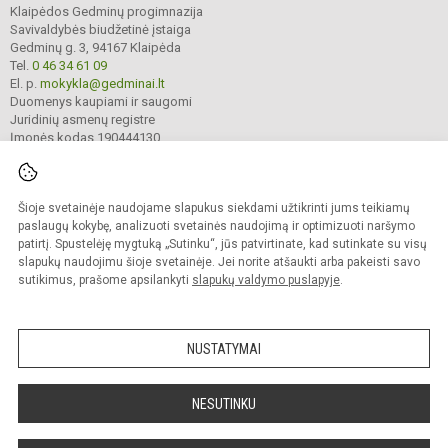
Klaipėdos Gedminų progimnazija
Savivaldybės biudžetinė įstaiga
Gedminų g. 3, 94167 Klaipėda
Tel.
0 46 34 61 09
El. p.
mokykla@gedminai.lt
Duomenys kaupiami ir saugomi
Juridinių asmenų registre
Įmonės kodas 190444130
Šioje svetainėje naudojame slapukus siekdami užtikrinti jums teikiamų
© 2025. Klaipėdos Gedminų progimnazija. Visos teisės saugomos.
Kopijuoti turinį be raštiško įstaigos administracijos sutikimo griežtai draudžiama.
paslaugų kokybę, analizuoti svetainės naudojimą ir optimizuoti naršymo
patirtį. Spustelėję mygtuką „Sutinku“, jūs patvirtinate, kad sutinkate su visų
Prieinamumo paraiška
Slapukų valdymas
slapukų naudojimu šioje svetainėje. Jei norite atšaukti arba pakeisti savo
sutikimus, prašome apsilankyti
slapukų valdymo puslapyje
.
Sumanus būdas atnaujinti
mokyklos interneto
svetainę
NUSTATYMAI
NESUTINKU