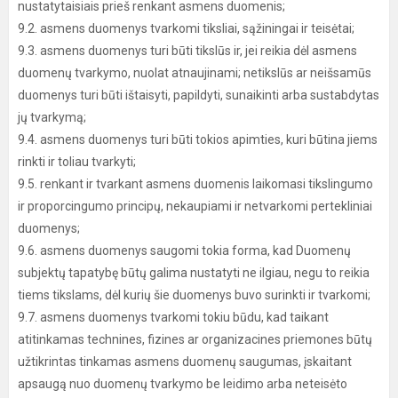
nustatytaisiais prieš renkant asmens duomenis;
9.2. asmens duomenys tvarkomi tiksliai, sąžiningai ir teisėtai;
9.3. asmens duomenys turi būti tikslūs ir, jei reikia dėl asmens
duomenų tvarkymo, nuolat atnaujinami; netikslūs ar neišsamūs
duomenys turi būti ištaisyti, papildyti, sunaikinti arba sustabdytas
jų tvarkymą;
9.4. asmens duomenys turi būti tokios apimties, kuri būtina jiems
rinkti ir toliau tvarkyti;
9.5. renkant ir tvarkant asmens duomenis laikomasi tikslingumo
ir proporcingumo principų, nekaupiami ir netvarkomi pertekliniai
duomenys;
9.6. asmens duomenys saugomi tokia forma, kad Duomenų
subjektų tapatybę būtų galima nustatyti ne ilgiau, negu to reikia
tiems tikslams, dėl kurių šie duomenys buvo surinkti ir tvarkomi;
9.7. asmens duomenys tvarkomi tokiu būdu, kad taikant
atitinkamas technines, fizines ar organizacines priemones būtų
užtikrintas tinkamas asmens duomenų saugumas, įskaitant
apsaugą nuo duomenų tvarkymo be leidimo arba neteisėto