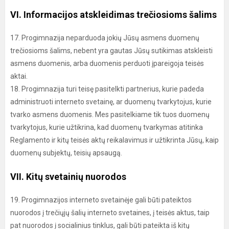
VI. Informacijos atskleidimas trečiosioms šalims
17. Progimnazija neparduoda jokių Jūsų asmens duomenų
trečiosioms šalims, nebent yra gautas Jūsų sutikimas atskleisti
asmens duomenis, arba duomenis perduoti įpareigoja teisės
aktai.
18. Progimnazija turi teisę pasitelkti partnerius, kurie padeda
administruoti interneto svetainę, ar duomenų tvarkytojus, kurie
tvarko asmens duomenis. Mes pasitelkiame tik tuos duomenų
tvarkytojus, kurie užtikrina, kad duomenų tvarkymas atitinka
Reglamento ir kitų teisės aktų reikalavimus ir užtikrinta Jūsų, kaip
duomenų subjektų, teisių apsaugą.
VII. Kitų svetainių nuorodos
19. Progimnazijos interneto svetainėje gali būti pateiktos
nuorodos į trečiųjų šalių interneto svetaines, į teisės aktus, taip
pat nuorodos į socialinius tinklus, gali būti pateikta iš kitų