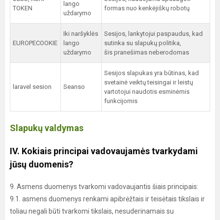
lango
TOKEN
formas nuo kenkėjiškų robotų
uždarymo
Iki naršyklės
Sesijos, lankytojui paspaudus, kad
EUROPECOOKIE
lango
sutinka su slapukų politika,
uždarymo
šis pranešimas neberodomas
Sesijos slapukas yra būtinas, kad
svetainė veiktų teisingai ir leistų
laravel sesion
Seanso
vartotojui naudotis esminėmis
funkcijomis
Slapukų valdymas
IV. Kokiais principai vadovaujamės tvarkydami
jūsų duomenis?
9. Asmens duomenys tvarkomi vadovaujantis šiais principais:
9.1. asmens duomenys renkami apibrėžtais ir teisėtais tikslais ir
toliau negali būti tvarkomi tikslais, nesuderinamais su