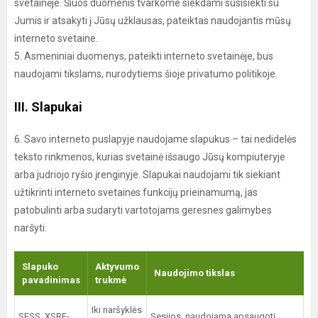
svetainėje. Šiuos duomenis tvarkome siekdami susisiekti su
Jumis ir atsakyti į Jūsų užklausas, pateiktas naudojantis mūsų
interneto svetaine.
5. Asmeniniai duomenys, pateikti interneto svetainėje, bus
naudojami tikslams, nurodytiems šioje privatumo politikoje.
III. Slapukai
6. Savo interneto puslapyje naudojame slapukus – tai nedidelės
teksto rinkmenos, kurias svetainė išsaugo Jūsų kompiuteryje
arba judriojo ryšio įrenginyje. Slapukai naudojami tik siekiant
užtikrinti interneto svetainės funkcijų prieinamumą, jas
patobulinti arba sudaryti vartotojams geresnes galimybes
naršyti.
Slapuko
Aktyvumo
Naudojimo tikslas
pavadinimas
trukmė
Iki naršyklės
SESS, XSRF-
Sesijos, naudojama apsaugoti