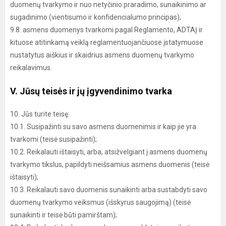
duomenų tvarkymo ir nuo netyčinio praradimo, sunaikinimo ar
sugadinimo (vientisumo ir konfidencialumo principas);
9.8. asmens duomenys tvarkomi pagal Reglamento, ADTAĮ ir
kituose atitinkamą veiklą reglamentuojančiuose įstatymuose
nustatytus aiškius ir skaidrius asmens duomenų tvarkymo
reikalavimus.
V. Jūsų teisės ir jų įgyvendinimo tvarka
10. Jūs turite teisę:
10.1. Susipažinti su savo asmens duomenimis ir kaip jie yra
tvarkomi (teisė susipažinti);
10.2. Reikalauti ištaisyti, arba, atsižvelgiant į asmens duomenų
tvarkymo tikslus, papildyti neišsamius asmens duomenis (teisė
ištaisyti);
10.3. Reikalauti savo duomenis sunaikinti arba sustabdyti savo
duomenų tvarkymo veiksmus (išskyrus saugojimą) (teisė
sunaikinti ir teisė būti pamirštam);