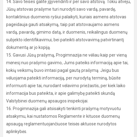
14. Savo teises galite įgyvendinti ir per savo atstovą. Tokiu atveju,
Jūsų atstovas prašyme turi nurodyti savo vardą, pavardę,
kontaktinius duomenis ryšiui palaikyti, kuriais asmens atstovas
pageidauja gauti atsakymą, taip pat atstovaujamo asmens
vardą, pavardę, gimimo datą, ir duomenis, reikalingus duomenų
subjekto identifikavimui, bei pateikti atstovavimą patvirtinantį
dokumentą ar jo kopiją.
15. Gavusi Jūsų prašymą, Progimnazija ne vėliau kaip per vieną
mėnesį nuo prašymo gavimo, Jums pateiks informaciją apie tai,
kokių veiksmų buvo imtasi pagal gautą prašymą. Jeigu bus
vėluojama pateikti informaciją, per nurodytą terminą, būsite
informuoti apie tai, nurodant vėlavimo priežastis, per kiek laiko
informacija bus pateikta, ir apie galimybę pateikti skundą
Valstybinei duomenų apsaugos inspekcijai.
16. Progimnazija gali atsisakyti tenkinti prašymą motyvuotu
atsakymu, kai nustatomos Reglamente ir kituose duomenų
apsaugą reglamentuojančiuose teisės aktuose nurodytos
aplinkybės.