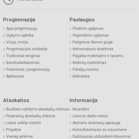
Progimnazija
Paslaugos
Apie progimnaziją
Pradinis ugdymas
Ugdymo aplinka
Pagrindinis ugdymas
Vizija, misija
Pailgintos dienos grupė
Progimnazijos simboliai
Neformalusis švietimas
Tradiciniai renginiai
Pagalba mokiniams ir tėvams
Bendradarbiavimas
Mokinių maitinimas
Priėmimas į progimnaziją
Patalpų nuoma
Apklausos
Biblioteka
Ataskaitos
Informacija
Biudžeto vykdymo ataskaitų rinkiniai
Nuorodos
Finansinių ataskaitų rinkiniai
Laisvos darbo vietos
Lėšos veiklai viešinti
Asmens duomenų apsauga
Projektai
Konsultavimasis su visuomene
Viešieji pirkimai
Dažniausiai užduodami klausimai