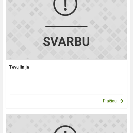
Tėvų linija
Plačiau