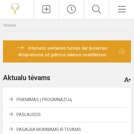
Paieška
Men
Titulinis
Interneto svetainės turinys dar kuriamas.
×
Atsiprašome už galimus laikinus neatitikimus.
Aktualu tėvams
PRIĖMIMAS Į PROGIMNAZIJĄ
PASLAUGOS
PAGALBA MOKINIAMS IR TĖVAMS