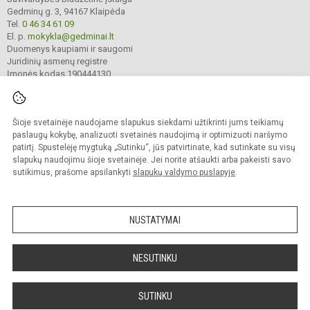
Gedminų g. 3, 94167 Klaipėda
Tel.
0 46 34 61 09
El. p.
mokykla@gedminai.lt
Duomenys kaupiami ir saugomi
Juridinių asmenų registre
Įmonės kodas 190444130
Šioje svetainėje naudojame slapukus siekdami užtikrinti jums teikiamų
© 2025. Klaipėdos Gedminų progimnazija. Visos teisės saugomos.
Kopijuoti turinį be raštiško įstaigos administracijos sutikimo griežtai draudžiama.
paslaugų kokybę, analizuoti svetainės naudojimą ir optimizuoti naršymo
patirtį. Spustelėję mygtuką „Sutinku“, jūs patvirtinate, kad sutinkate su visų
Prieinamumo paraiška
Slapukų valdymas
slapukų naudojimu šioje svetainėje. Jei norite atšaukti arba pakeisti savo
sutikimus, prašome apsilankyti
slapukų valdymo puslapyje
.
Sumanus būdas atnaujinti
mokyklos interneto
svetainę
NUSTATYMAI
NESUTINKU
SUTINKU