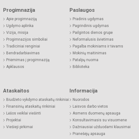
Progimnazija
Paslaugos
Apie progimnaziją
Pradinis ugdymas
Ugdymo aplinka
Pagrindinis ugdymas
Vizija, misija
Pailgintos dienos grupė
Progimnazijos simboliai
Neformalusis švietimas
Tradiciniai renginiai
Pagalba mokiniams ir tėvams
Bendradarbiavimas
Mokinių maitinimas
Priėmimas į progimnaziją
Patalpų nuoma
Apklausos
Biblioteka
Ataskaitos
Informacija
Biudžeto vykdymo ataskaitų rinkiniai
Nuorodos
Finansinių ataskaitų rinkiniai
Laisvos darbo vietos
Lėšos veiklai viešinti
Asmens duomenų apsauga
Projektai
Konsultavimasis su visuomene
Viešieji pirkimai
Dažniausiai užduodami klausimai
Pranešėjų apsauga