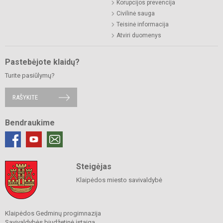
Korupcijos prevencija
Civilinė sauga
Teisinė informacija
Atviri duomenys
Pastebėjote klaidų?
Turite pasiūlymų?
RAŠYKITE
Bendraukime
Steigėjas
Klaipėdos miesto savivaldybė
Klaipėdos Gedminų progimnazija
Savivaldybės biudžetinė įstaiga