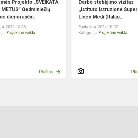
amės Projekto „SVEIKATA
Darbo stebėjimo vizitas
 METUS” Gedminiečių
,,Istituto Istruzione Supe
os dienoraščiu.
Liceo Medi (Italijo...
ta: 2024-10-08
Paskelbta: 2024-10-07
ija:
Projektinė veikla
Kategorija:
Projektinė veikla
Plačiau
Pla