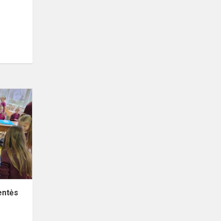
Mokyklinis
projektas
„Šventės
laukimas“
entės