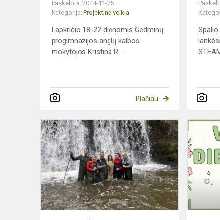
Paskelbta: 2024-11-25
Paskelb
Kategorija:
Projektinė veikla
Kategor
Lapkričio 18-22 dienomis Gedminų
Spalio
progimnazijos anglų kalbos
lankės
mokytojos Kristina R...
STEAM 
Plačiau
„Nordplus“
projektas
Kuldygoje:
inovatyvūs
ugdymo
metodai
n...