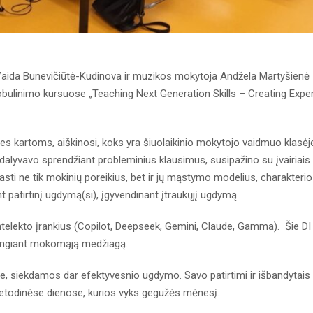
Vaida Bunevičiūtė-Kudinova ir muzikos mokytoja Andžela Martyšienė
bulinimo kursuose „Teaching Next Generation Skills – Creating Expe
ities kartoms, aiškinosi, koks yra šiuolaikinio mokytojo vaidmuo klasėj
 dalyvavo sprendžiant probleminius klausimus, susipažino su įvairiais
ti ne tik mokinių poreikius, bet ir jų mąstymo modelius, charakterio
nt patirtinį ugdymą(si), įgyvendinant įtraukųjį ugdymą.
intelekto įrankius (Copilot, Deepseek, Gemini, Claude, Gamma). Šie DI
 rengiant mokomąją medžiagą.
e, siekdamos dar efektyvesnio ugdymo. Savo patirtimi ir išbandytais
etodinėse dienose, kurios vyks gegužės mėnesį.