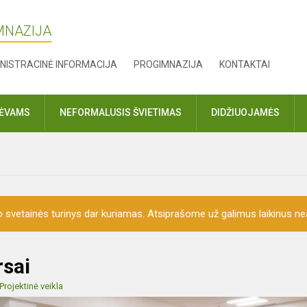
MNAZIJA
NISTRACINĖ INFORMACIJA
PROGIMNAZIJA
KONTAKTAI
TĖVAMS
NEFORMALUSIS ŠVIETIMAS
DIDŽIUOJAMĖS
o svetainės turinys dar kuriamas. Atsiprašome už galimus laikinus nea
sai
Projektinė veikla