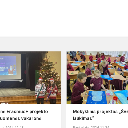
iavimo
Kalėdinė Erasmus+ projekto
bendruomenės
vakaronė
inė Erasmus+ projekto
Mokyklinis projektas „Šv
ruomenės vakaronė
laukimas“
ta: 2024-12-13
Paskelbta: 2024-11-25