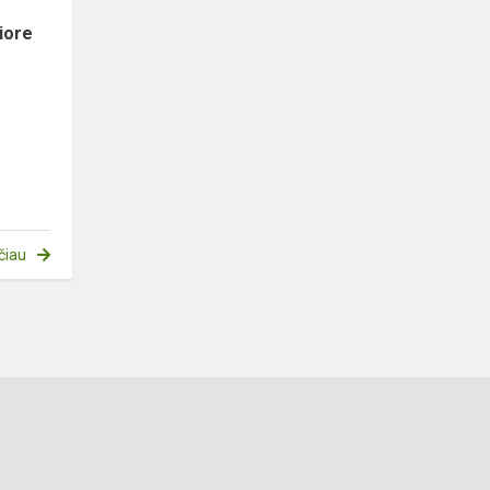
riore
čiau