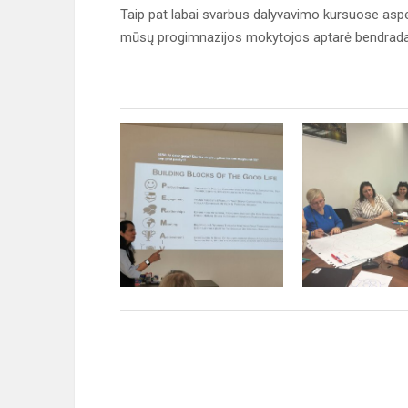
Taip pat labai svarbus dalyvavimo kursuose aspek
mūsų progimnazijos mokytojos aptarė bendradarb