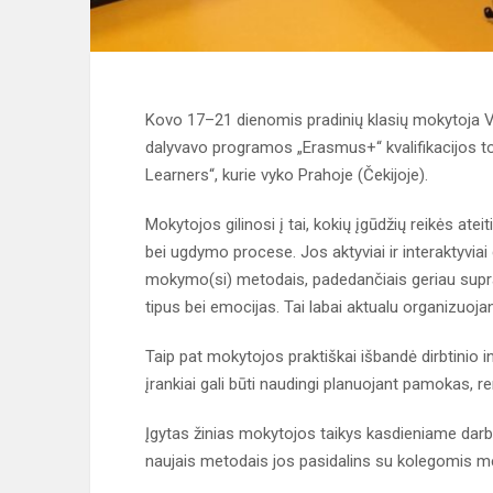
Kovo 17–21 dienomis pradinių klasių mokytoja 
dalyvavo programos „Erasmus+“ kvalifikacijos to
Learners“, kurie vyko Prahoje (Čekijoje).
Mokytojos gilinosi į tai, kokių įgūdžių reikės ate
bei ugdymo procese. Jos aktyviai ir interaktyviai
mokymo(si) metodais, padedančiais geriau supras
tipus bei emocijas. Tai labai aktualu organizuoja
Taip pat mokytojos praktiškai išbandė dirbtinio 
įrankiai gali būti naudingi planuojant pamokas,
Įgytas žinias mokytojos taikys kasdieniame darb
naujais metodais jos pasidalins su kolegomis m