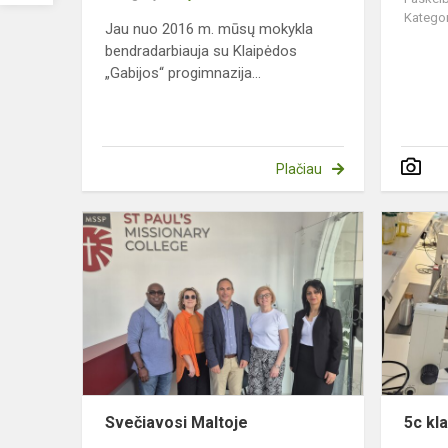
Kategor
Jau nuo 2016 m. mūsų mokykla
bendradarbiauja su Klaipėdos
„Gabijos“ progimnazija...
Plačiau
Svečiavosi
Maltoje
Svečiavosi Maltoje
5c kl