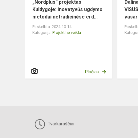
„Nordplus“ projektas
Dalin
Kuldygoje: inovatyvūs ugdymo
VISUS
metodai netradicinėse erd...
vasar
Paskelbta: 2024-10-14
Paskelb
Kategorija:
Projektinė veikla
Kategor
Plačiau
Tvarkaraščiai