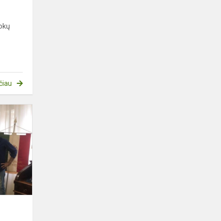
tokų
čiau
Darbo
stebėjimo
vizitas