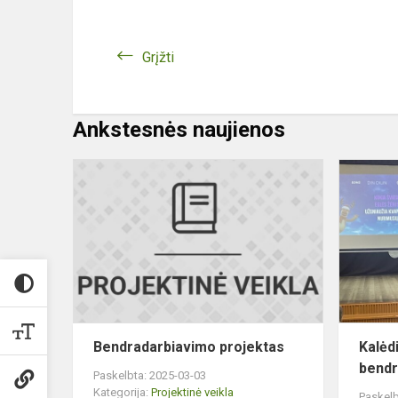
Grįžti
Ankstesnės naujienos
Bendradarb
projektas
Bendradarbiavimo projektas
Kalėd
bend
Paskelbta: 2025-03-03
Kategorija:
Projektinė veikla
Paskelb