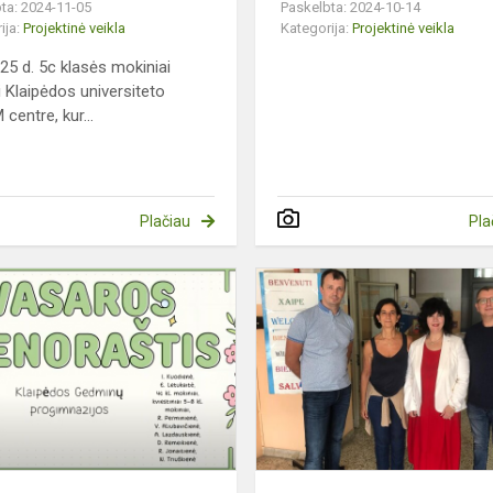
ta: 2024-11-05
Paskelbta: 2024-10-14
ija:
Projektinė veikla
Kategorija:
Projektinė veikla
 25 d. 5c klasės mokiniai
i Klaipėdos universiteto
centre, kur...
Plačiau
Pla
Dalinamės
Projekto
„SVEIKATA
VISUS
METUS”
Gedminiečių
vasar...