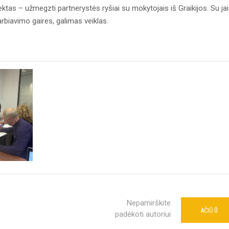
tas – užmegzti partnerystės ryšiai su mokytojais iš Graikijos. Su ja
iavimo gaires, galimas veiklas.
Nepamirškite
0
AČIŪ
padėkoti autoriui