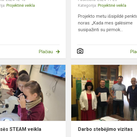
ija:
Projektinė veikla
Kategorija:
Projektinė veikla
Projekto metu išsipildė penk
noras: „Kada mes galėsime
susipažinti su pirmok...
Plačiau
Pla
5c
klasės
STEAM
veikla
asės STEAM veikla
Darbo stebėjimo vizitas