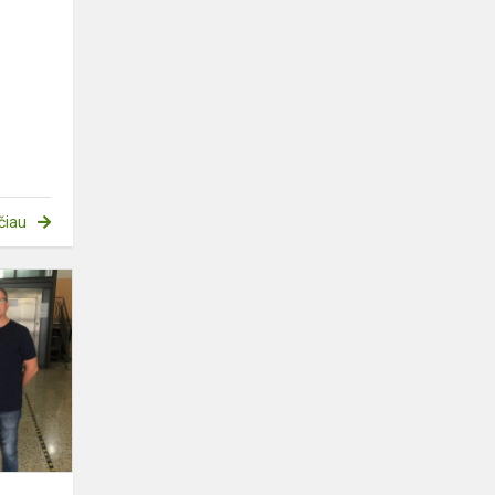
čiau
Darbo
stebėjimo
vizitas
,,Istituto
Istruzione
Superiore
Lic...