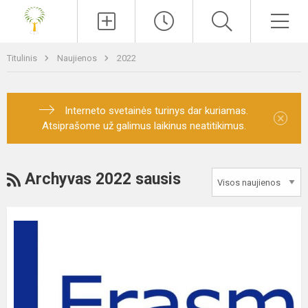
Paieška
Men
Titulinis
Naujienos
2022
Interneto svetainės turinys dar kuriamas.
×
Atsiprašome už galimus laikinus neatitikimus.
RSS
Archyvas 2022 sausis
„Erasmus+”
2
pagrindinio
veiksmo
(KA229)