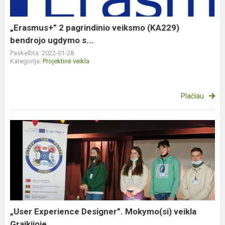
bendrojo
ugdymo
s...
„Erasmus+” 2 pagrindinio veiksmo (KA229)
bendrojo ugdymo s...
Paskelbta: 2022-01-28
Kategorija:
Projektinė veikla
Plačiau
„User
Experience
Designer”.
Mokymo(si)
veikla
Graikijoje
„User Experience Designer”. Mokymo(si) veikla
Graikijoje