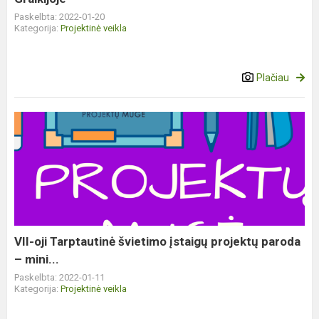
Paskelbta: 2022-01-20
Kategorija:
Projektinė veikla
Plačiau
VII-
oji
Tarptautinė
švietimo
įstaigų
projektų
paroda
–
VII-oji Tarptautinė švietimo įstaigų projektų paroda
mini...
– mini...
Paskelbta: 2022-01-11
Kategorija:
Projektinė veikla