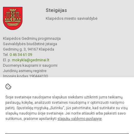
Steigėjas
Klaipėdos miesto savivaldybė
Klaipėdos Gedminų progimnazija
Savivaldybės biudžetinė įstaiga
Gedminų g. 3, 94167 Klaipėda
Tel.
0 46 34 61 09
El. p.
mokykla@gedminai.lt
Duomenys kaupiami ir saugomi
Juridinių asmenų registre
Įmonės kodas 190444130
Šioje svetainėje naudojame slapukus siekdami užtikrinti jums teikiamų
© 2025. Klaipėdos Gedminų progimnazija. Visos teisės saugomos.
Kopijuoti turinį be raštiško įstaigos administracijos sutikimo griežtai draudžiama.
paslaugų kokybę, analizuoti svetainės naudojimą ir optimizuoti naršymo
patirtį. Spustelėję mygtuką „Sutinku“, jūs patvirtinate, kad sutinkate su visų
Prieinamumo paraiška
Slapukų valdymas
slapukų naudojimu šioje svetainėje. Jei norite atšaukti arba pakeisti savo
sutikimus, prašome apsilankyti
slapukų valdymo puslapyje
.
Sumanus būdas atnaujinti
mokyklos interneto
svetainę