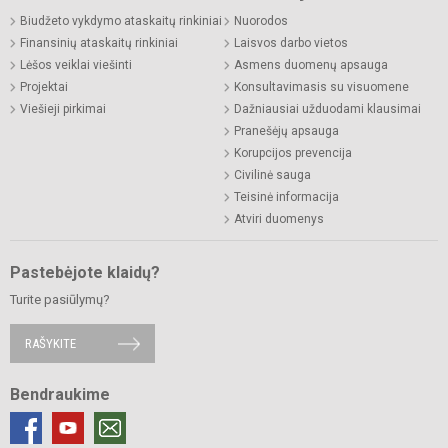
Biudžeto vykdymo ataskaitų rinkiniai
Nuorodos
Finansinių ataskaitų rinkiniai
Laisvos darbo vietos
Lėšos veiklai viešinti
Asmens duomenų apsauga
Projektai
Konsultavimasis su visuomene
Viešieji pirkimai
Dažniausiai užduodami klausimai
Pranešėjų apsauga
Korupcijos prevencija
Civilinė sauga
Teisinė informacija
Atviri duomenys
Pastebėjote klaidų?
Turite pasiūlymų?
RAŠYKITE
Bendraukime