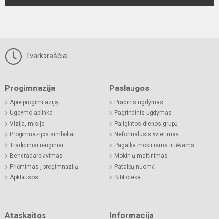
Tvarkaraščiai
Progimnazija
Paslaugos
Apie progimnaziją
Pradinis ugdymas
Ugdymo aplinka
Pagrindinis ugdymas
Vizija, misija
Pailgintos dienos grupė
Progimnazijos simboliai
Neformalusis švietimas
Tradiciniai renginiai
Pagalba mokiniams ir tėvams
Bendradarbiavimas
Mokinių maitinimas
Priėmimas į progimnaziją
Patalpų nuoma
Apklausos
Biblioteka
Ataskaitos
Informacija