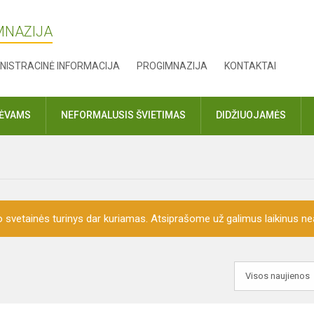
MNAZIJA
NISTRACINĖ INFORMACIJA
PROGIMNAZIJA
KONTAKTAI
TĖVAMS
NEFORMALUSIS ŠVIETIMAS
DIDŽIUOJAMĖS
o svetainės turinys dar kuriamas. Atsiprašome už galimus laikinus nea