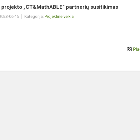
s projekto „CT&MathABLE” partnerių susitikimas
 2023-06-15
Kategorija:
Projektinė veikla
Pla