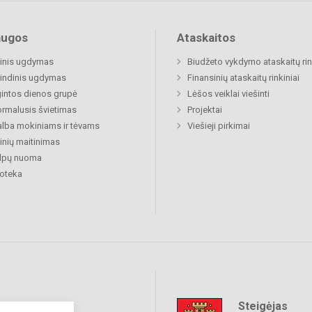
augos
Ataskaitos
inis ugdymas
Biudžeto vykdymo ataskaitų rin
indinis ugdymas
Finansinių ataskaitų rinkiniai
gintos dienos grupė
Lėšos veiklai viešinti
rmalusis švietimas
Projektai
lba mokiniams ir tėvams
Viešieji pirkimai
nių maitinimas
alpų nuoma
ioteka
Steigėjas
raukime