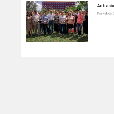
Antrasis
Antrasi
projekto
Paskelbta:
„CT&MathABLE”
partnerių
susitikimas