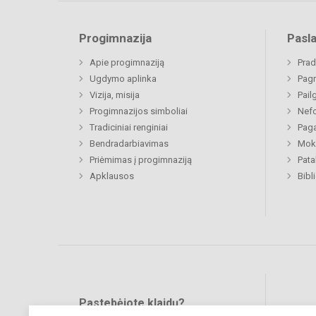
Progimnazija
Pasl
Apie progimnaziją
Prad
Ugdymo aplinka
Pagr
Vizija, misija
Pail
Progimnazijos simboliai
Nefo
Tradiciniai renginiai
Paga
Bendradarbiavimas
Moki
Priėmimas į progimnaziją
Pat
Apklausos
Bibl
Pastebėjote klaidų?
Bend