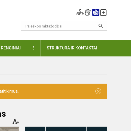
DAUGIAU
RENGINIAI
STRUKTŪRA IR KONTAKTAI
×
titikimus.
as