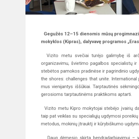
Gegužės 12–15 dienomis mūsų progimnazijo
mokyklos (Kipras), dalyvavę programos „Era
Vizito metu svečiai turėjo galimybę iš ar
organizavimu, švietimo pagalbos specialistų ir
stebėtos pamokos pradinėse ir pagrindinio ugdym
the shores: challenges that unite. International 
mus vienijantys iššūkiai. Tarptautinės sėkming
gerosioms tarptautinėms praktikoms aptarti.
Vizito metu Kipro mokytojai stebėjo įvairių da
taip pat veiklas su specialiųjų ugdymosi poreikių
metodus, mokinių įtrauktį ir kūrybiškumo ugdym
Daug dėmesio skirta bendradarbiavimui – vyk