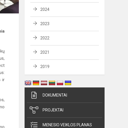
2024
2023
hia
2022
okų
2021
us,
ect
2019
us:
 ir
DOKUMENTAI
os,
ymo
PROJEKTAI
MĖNESIO VEIKLOS PLANAS
imo