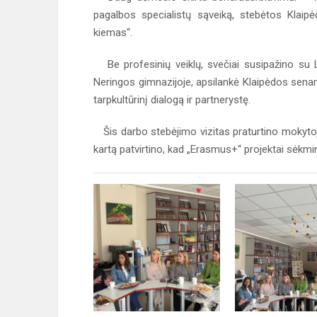
pagalbos specialistų sąveiką, stebėtos Klai
kiemas“.
Be profesinių veiklų, svečiai susipažino su Li
Neringos gimnazijoje, apsilankė Klaipėdos senami
tarpkultūrinį dialogą ir partnerystę.
Šis darbo stebėjimo vizitas praturtino mokytojų
kartą patvirtino, kad „Erasmus+“ projektai sėkm