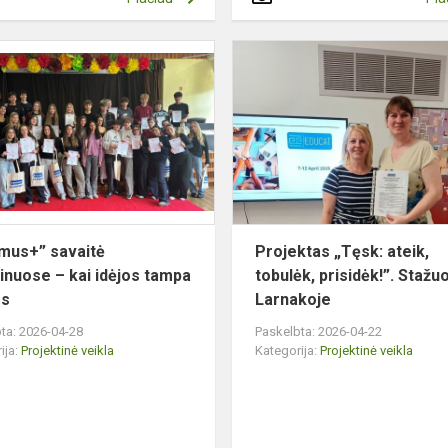
„Erasmus+”
savaitė
os
Gedminuose
–
kai
idėjos
tampa
tvarios
mus+” savaitė
Projektas „Tęsk: ateik,
nuose – kai idėjos tampa
tobulėk, prisidėk!”. Stažu
os
Larnakoje
ta: 2026-04-28
Paskelbta: 2026-04-22
ija:
Projektinė veikla
Kategorija:
Projektinė veikla