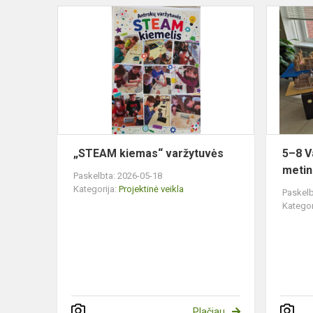
„STEAM
kiemas“
varžytuvės
„STEAM kiemas“ varžytuvės
5–8 V
metini
Paskelbta: 2026-05-18
Kategorija:
Projektinė veikla
Paskelb
Kategor
Plačiau