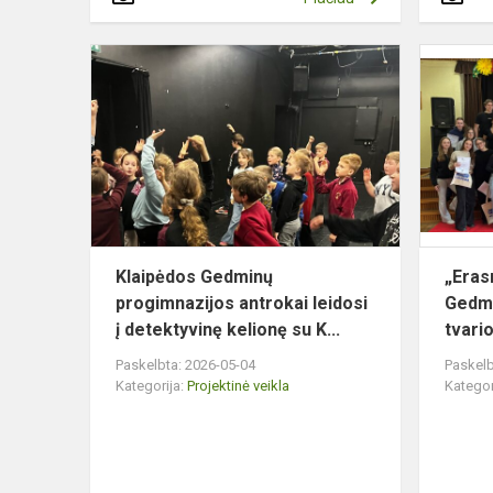
Klaipėdos
Gedminų
progimnazij
antrokai
leidosi
į
detektyv...
Klaipėdos Gedminų
„Eras
progimnazijos antrokai leidosi
Gedmi
į detektyvinę kelionę su K...
tvari
Paskelbta: 2026-05-04
Paskelb
Kategorija:
Projektinė veikla
Kategor