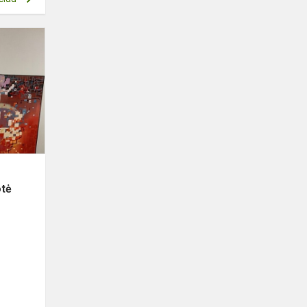
Projektas
„Tęsk:
ateik,
tobulėk,
prisidėk!”.
Stažuotė
Larna...
otė