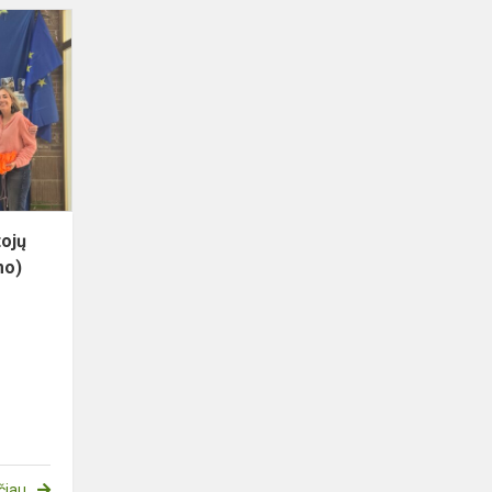
,,Erazmus+”
KA121
mokytojų
mobilumo
(darbo
stebėjimo)
proje...
ojų
mo)
čiau