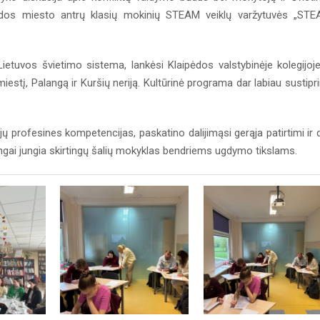
pėdos miesto antrų klasių mokinių STEAM veiklų varžytuvės „ST
etuvos švietimo sistema, lankėsi Klaipėdos valstybinėje kolegijoje
estį, Palangą ir Kuršių neriją. Kultūrinė programa dar labiau sustipr
 profesines kompetencijas, paskatino dalijimąsi gerąja patirtimi ir 
ingai jungia skirtingų šalių mokyklas bendriems ugdymo tikslams.