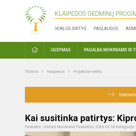
KLAIPĖDOS GEDMINŲ PROGI
VEIKLOS SRITYS
PASLAUGOS
ADMI
PRADŽIA
UGDYMAS
PAGALBA MOKINIAMS IR 
Titulinis
Naujienos
Projektinė veikla
Internet
Kai susitinka patirtys: Kip
Paskelbė : Gintarė Macikienė
Paskelbta: 2026-05-18
Kategorija: