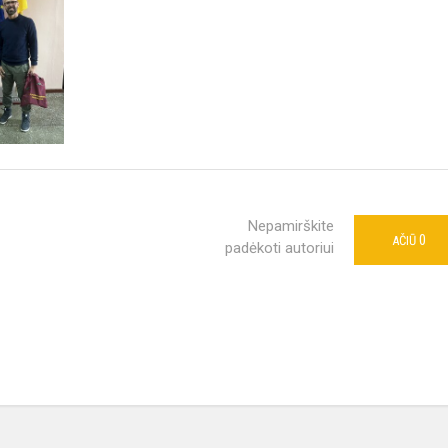
Nepamirškite
0
AČIŪ
padėkoti autoriui