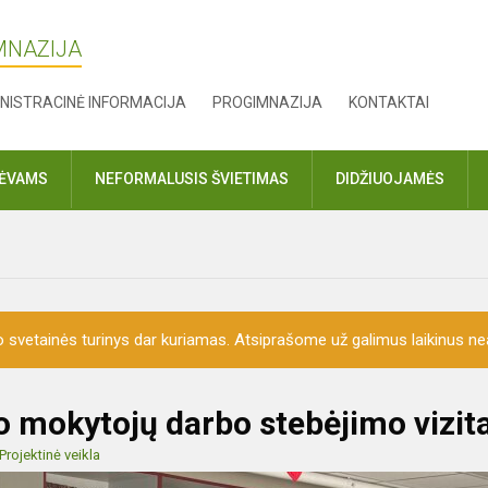
MNAZIJA
NISTRACINĖ INFORMACIJA
PROGIMNAZIJA
KONTAKTAI
TĖVAMS
NEFORMALUSIS ŠVIETIMAS
DIDŽIUOJAMĖS
o svetainės turinys dar kuriamas. Atsiprašome už galimus laikinus nea
ro mokytojų darbo stebėjimo vizit
Projektinė veikla