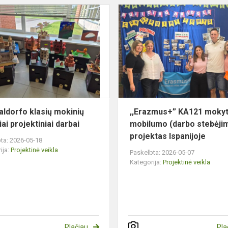
5–
8
Valdorfo
klasių
mokinių
metiniai
projektiniai
darbai
aldorfo klasių mokinių
,,Erazmus+” KA121 mokyt
ai projektiniai darbai
mobilumo (darbo stebėji
projektas Ispanijoje
ta: 2026-05-18
ija:
Projektinė veikla
Paskelbta: 2026-05-07
Kategorija:
Projektinė veikla
Plačiau
Pla