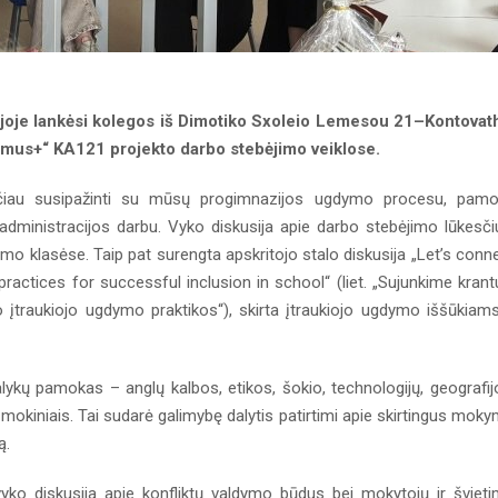
je lankėsi kolegos iš Dimotiko Sxoleio Lemesou 21–Kontovat
smus+“ KA121 projekto darbo stebėjimo veiklose.
čiau susipažinti su mūsų progimnazijos ugdymo procesu, pam
 administracijos darbu. Vyko diskusija apie darbo stebėjimo lūkesči
o klasėse. Taip pat surengta apskritojo stalo diskusija „Let’s conn
practices for successful inclusion in school“ (liet. „Sujunkime krant
o įtraukiojo ugdymo praktikos“), skirta įtraukiojo ugdymo iššūkiams
lykų pamokas – anglų kalbos, etikos, šokio, technologijų, geografij
 mokiniais. Tai sudarė galimybę dalytis patirtimi apie skirtingus mok
ą.
o diskusija apie konfliktų valdymo būdus bei mokytojų ir šviet