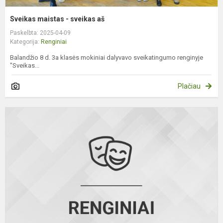
Sveikas maistas - sveikas aš
Paskelbta: 2025-04-09
Kategorija:
Renginiai
Balandžio 8 d. 3a klasės mokiniai dalyvavo sveikatingumo renginyje
"Sveikas...
Plačiau
P
d
p
u
m