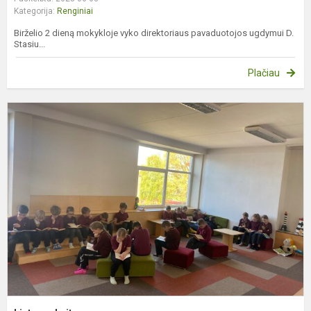
Kategorija:
Renginiai
Birželio 2 dieną mokykloje vyko direktoriaus pavaduotojos ugdymui D.
Stasiu...
Plačiau
L
s