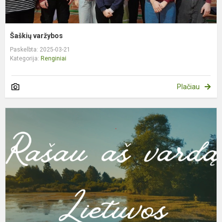
Šaškių varžybos
Paskelbta: 2025-03-21
Kategorija:
Renginiai
Plačiau
R
L
v