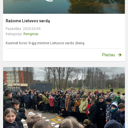
Rašome Lietuvos vardą
Paskelbta: 2025-03-09
Kategorija:
Renginiai
Kasmet kovo 9-ąją minime Lietuvos vardo dieną.
Plačiau
U