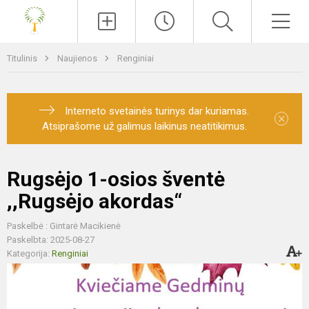
Paieška
Men
Titulinis
Naujienos
Renginiai
Interneto svetainės turinys dar kuriamas.
×
Atsiprašome už galimus laikinus neatitikimus.
Rugsėjo 1-osios šventė
,,Rugsėjo akordas“
Paskelbė : Gintarė Macikienė
Paskelbta: 2025-08-27
Kategorija:
Renginiai