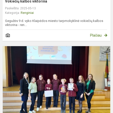
Vokiečių kalbos viktorina
Paskelbta: 2025-05-13
Kategorija:
Renginiai
Gegužės 9 d. vyko Klaipėdos miesto tarpmokyklinė vokiečių kalbos
viktorina - ren...
Plačiau
S
m
-
s
a