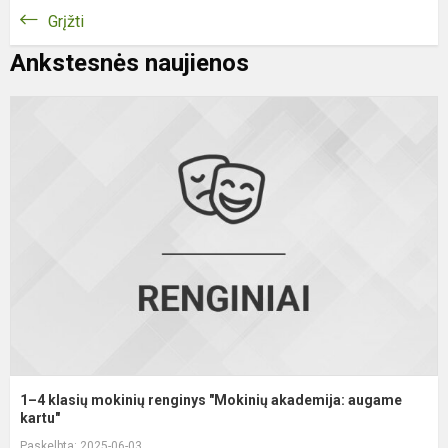
Grįžti
Ankstesnės naujienos
1
4
k
m
r
"
a
a
ka
1–4 klasių mokinių renginys "Mokinių akademija: augame
kartu"
Paskelbta: 2025-06-03