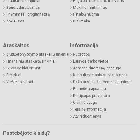
Tradiciniai renginiai
Pagalba mokiniams ir tėvams
Bendradarbiavimas
Mokinių maitinimas
Priėmimas į progimnaziją
Patalpų nuoma
Apklausos
Biblioteka
Ataskaitos
Informacija
Biudžeto vykdymo ataskaitų rinkiniai
Nuorodos
Finansinių ataskaitų rinkiniai
Laisvos darbo vietos
Lėšos veiklai viešinti
Asmens duomenų apsauga
Projektai
Konsultavimasis su visuomene
Viešieji pirkimai
Dažniausiai užduodami klausimai
Pranešėjų apsauga
Korupcijos prevencija
Civilinė sauga
Teisinė informacija
Atviri duomenys
Pastebėjote klaidų?