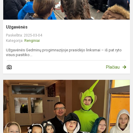
Užgavėnės
Paskelbta: 2025-03-04
Kategorija:
Renginiai
Užgavėnės Gedminų progimnazijoje prasidėjo linksmai – iš pat ryto
visus pasitiko...
Plačiau
T
a
d