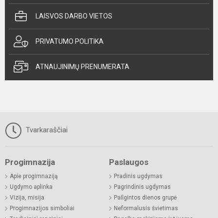
LAISVOS DARBO VIETOS
PRIVATUMO POLITIKA
ATNAUJINIMŲ PRENUMERATA
Tvarkaraščiai
Progimnazija
Paslaugos
Apie progimnaziją
Pradinis ugdymas
Ugdymo aplinka
Pagrindinis ugdymas
Vizija, misija
Pailgintos dienos grupė
Progimnazijos simboliai
Neformalusis švietimas