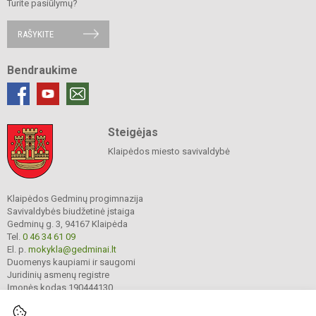
Turite pasiūlymų?
RAŠYKITE
Bendraukime
Steigėjas
Klaipėdos miesto savivaldybė
Klaipėdos Gedminų progimnazija
Savivaldybės biudžetinė įstaiga
Gedminų g. 3, 94167 Klaipėda
Tel.
0 46 34 61 09
El. p.
mokykla@gedminai.lt
Duomenys kaupiami ir saugomi
Juridinių asmenų registre
Įmonės kodas 190444130