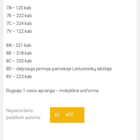
7A– 120 kab.
7B – 222 kab.
7C – 224 kab.
7V – 122 kab.
8A– 221 kab.
8B – 318 kab.
8C – 320 kab.
8D – dalyvauja pirmoje pamokoje Lietuvininkų aikštėje
8V – 223 kab.
Rugsėjo 1-osios apranga – mokyklinė uniforma.
Nepamirškite
85
AČIŪ
padėkoti autoriui