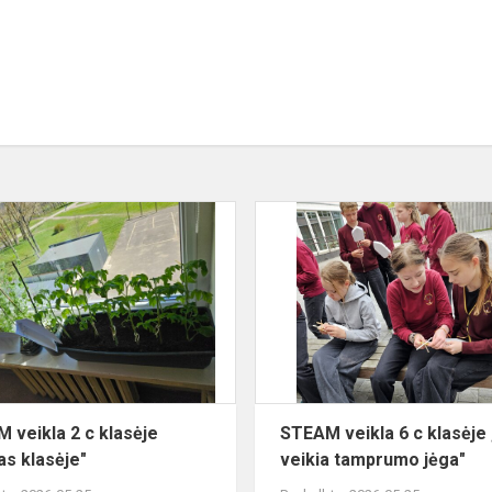
as
STEAM
veikla
s:
2
c
klasėje
"Daržas
klasėje"
 veikla 2 c klasėje
STEAM veikla 6 c klasėje 
as klasėje"
veikia tamprumo jėga"