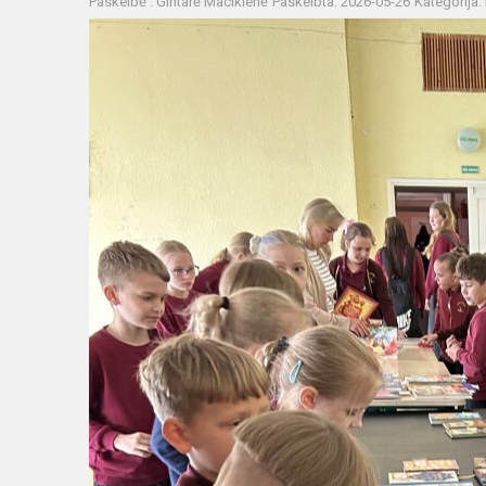
Paskelbė : Gintarė Macikienė
Paskelbta: 2026-05-26
Kategorija: