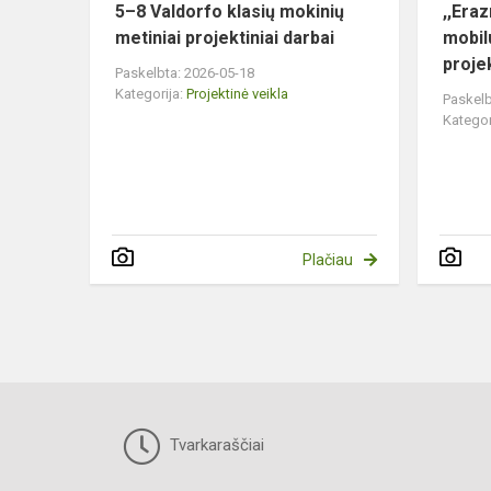
5–8 Valdorfo klasių mokinių
,,Era
metiniai projektiniai darbai
mobil
proje
Paskelbta: 2026-05-18
Kategorija:
Projektinė veikla
Paskelb
Kategor
Plačiau
Tvarkaraščiai