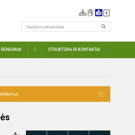
DAUGIAU
RENGINIAI
STRUKTŪRA IR KONTAKTAI
×
titikimus.
rės