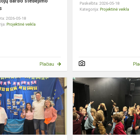
ojų darbo stebėjimo
Paskelbta: 2026-05-18
s
Kategorija:
Projektinė veikla
ta: 2026-05-18
ija:
Projektinė veikla
Plačiau
Pla
,,Erazmus+”
KA121
mokytojų
mobilumo
(darbo
stebėjimo)
proje...