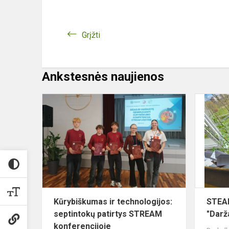
Grįžti
Ankstesnės naujienos
Kūrybiškum
ir
technologijo
septintokų
patirtys
STREAM
k...
Kūrybiškumas ir technologijos:
STEAM
septintokų patirtys STREAM
"Darž
konferencijoje