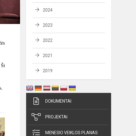
2024
2023
2022
žės
2021
 Ši
2019
s.
DOKUMENTAI
PROJEKTAI
MĖNESIO VEIKLOS PLANAS