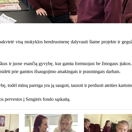
 pakvietė visą mokyklos bendruomenę dalyvauti šiame projekte ir gegu
iškus ir juose esančią gyvybę, kur gamta formuojasi be žmogaus įtakos.
isidėti prie gamtos išsaugojimo atsakingais ir prasmingais darbais.
, todėl mūsų pareiga yra ją saugoti, tausoti ir perduoti ateities kartom
s pervestos į Sengirės fondo sąskaitą.