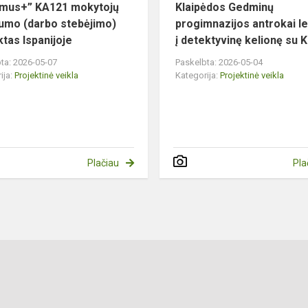
zmus+” KA121 mokytojų
Klaipėdos Gedminų
umo (darbo stebėjimo)
progimnazijos antrokai le
ktas Ispanijoje
į detektyvinę kelionę su K.
ta: 2026-05-07
Paskelbta: 2026-05-04
ija:
Projektinė veikla
Kategorija:
Projektinė veikla
Plačiau
Pla