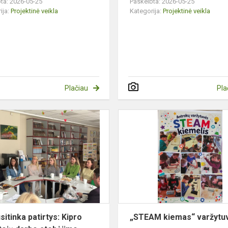
ta: 2026-05-25
Paskelbta: 2026-05-25
ija:
Projektinė veikla
Kategorija:
Projektinė veikla
Plačiau
Pla
Kai
susitinka
patirtys:
Kipro
mokytojų
darbo
stebėjimo
vizi...
sitinka patirtys: Kipro
„STEAM kiemas“ varžytu