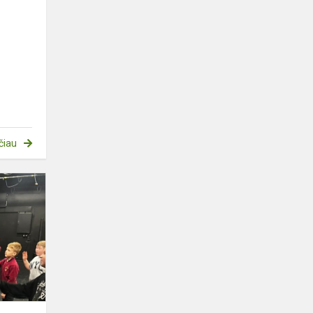
čiau
Klaipėdos
Gedminų
progimnazijos
antrokai
leidosi
į
detektyv...