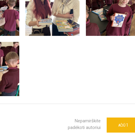
Nepamirškite
1
AČIŪ
padėkoti autoriui