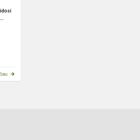
idosi
..
čiau