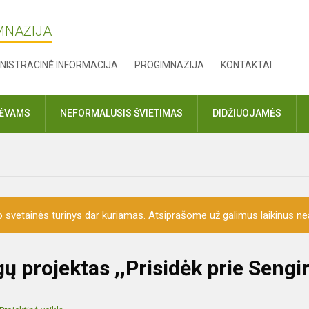
MNAZIJA
NISTRACINĖ INFORMACIJA
PROGIMNAZIJA
KONTAKTAI
TĖVAMS
NEFORMALUSIS ŠVIETIMAS
DIDŽIUOJAMĖS
o svetainės turinys dar kuriamas. Atsiprašome už galimus laikinus nea
gų projektas ,,Prisidėk prie Sengi