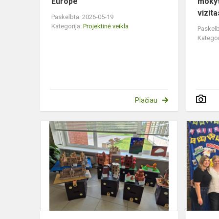
Europe“
mokyt
vizita
Paskelbta: 2026-05-19
Kategorija:
Projektinė veikla
Paskelb
Kategor
Plačiau
5–
8
Valdorfo
klasių
mokinių
metiniai
projektiniai
darbai