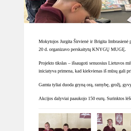
Mokytojos Jurgita Širvienė ir Brigita Imbrasienė
20 d. organizavo perskaitytų KNYGŲ MUGĘ.
Projekto tikslas – išsaugoti senuosius Lietuvos m
iniciatyva primena, kad kiekvienas iš mūsų gali pr
Gamta tyliai duoda gryną orą, ramybę, grožį, gyvybę
Akcijos dalyviai paaukojo 150 eurų. Surinktos lėšo