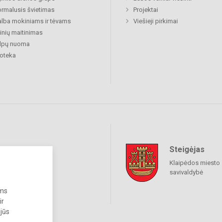
rmalusis švietimas
Projektai
lba mokiniams ir tėvams
Viešieji pirkimai
nių maitinimas
alpų nuoma
ioteka
Steigėjas
raukime
Klaipėdos miesto
savivaldybė
ums
ir
 jūs