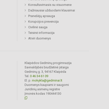
Konsultavimasis su visuomene
Dažniausiai užduodami klausimai
Pranešėjų apsauga
Korupcijos prevencija
Civilinė sauga
Teisinė informacija
Atviri duomenys
Klaipėdos Gedminų progimnazija
Savivaldybės biudžetinė įstaiga
Gedminų g. 3, 94167 Klaipėda
Tel.
0 46 34 61 09
El. p.
mokykla@gedminai.lt
Duomenys kaupiami ir saugomi
Juridinių asmenų registre
Įmonės kodas 190444130