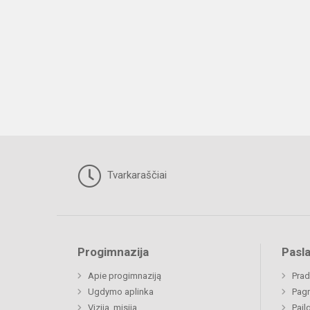
Tvarkaraščiai
Progimnazija
Pasl
Apie progimnaziją
Prad
Ugdymo aplinka
Pagr
Vizija, misija
Pail