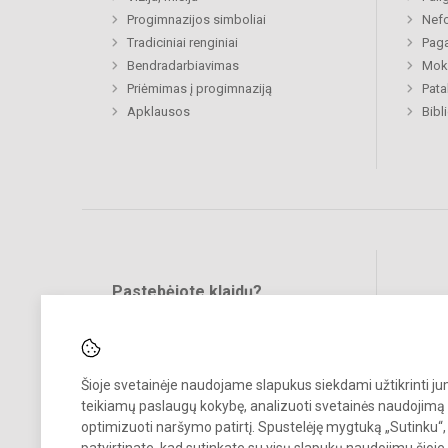
Progimnazijos simboliai
Nefo
Tradiciniai renginiai
Paga
Bendradarbiavimas
Moki
Priėmimas į progimnaziją
Pat
Apklausos
Bibl
Pastebėjote klaidų?
Bend
Turite pasiūlymų?
RAŠYKITE
Šioje svetainėje naudojame slapukus siekdami užtikrinti j
teikiamų paslaugų kokybę, analizuoti svetainės naudojimą 
optimizuoti naršymo patirtį. Spustelėję mygtuką „Sutinku“,