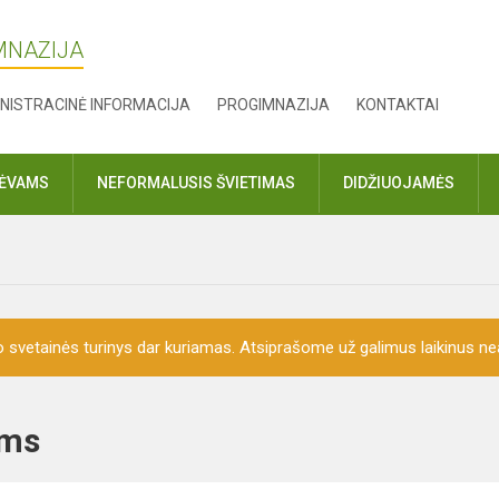
MNAZIJA
NISTRACINĖ INFORMACIJA
PROGIMNAZIJA
KONTAKTAI
TĖVAMS
NEFORMALUSIS ŠVIETIMAS
DIDŽIUOJAMĖS
o svetainės turinys dar kuriamas. Atsiprašome už galimus laikinus nea
ėvams