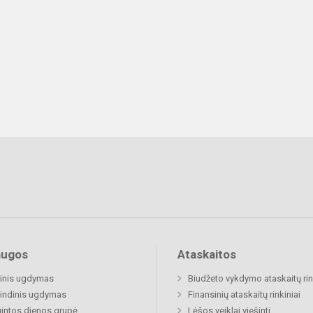
augos
Ataskaitos
inis ugdymas
Biudžeto vykdymo ataskaitų rin
indinis ugdymas
Finansinių ataskaitų rinkiniai
gintos dienos grupė
Lėšos veiklai viešinti