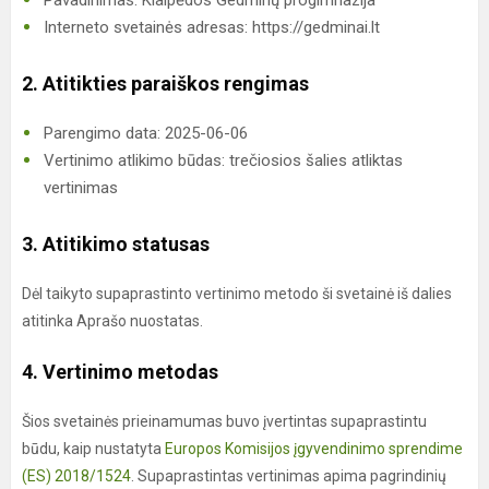
Pavadinimas: Klaipėdos Gedminų progimnazija
Interneto svetainės adresas: https://gedminai.lt
2. Atitikties paraiškos rengimas
Parengimo data: 2025-06-06
Vertinimo atlikimo būdas: trečiosios šalies atliktas
vertinimas
3. Atitikimo statusas
Dėl taikyto supaprastinto vertinimo metodo ši svetainė iš dalies
atitinka Aprašo nuostatas.
4. Vertinimo metodas
Šios svetainės prieinamumas buvo įvertintas supaprastintu
būdu, kaip nustatyta
Europos Komisijos įgyvendinimo sprendime
(ES) 2018/1524
. Supaprastintas vertinimas apima pagrindinių