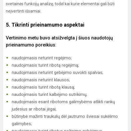
svetainės funkcijų analizę, todėl kai kurie elementai gali būti
neįvertinti išsamiai.
5. Tikrinti prieinamumo aspektai
Vertinimo metu buvo atsižvelgta į šiuos naudotojų
prieinamumo poreikius:
naudojimasis neturint regėjimo;
naudojimasis turint ribotą regėjimą;
naudojimasis neturint gebėjimo suvokti spalvas;
naudojimasis neturint klausos;
naudojimasis turint ribotą klausą;
naudojimasis turint kalbėjimo sutrikimų;
naudojimasis esant ribotoms galimybėms atlikti rankų
judesius ar ribotai jėgai;
būtinybė mažinti traukulių dėl jautrumo šviesai sukėlimo
galimybes;