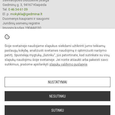
Savivaldybės biudžetinė įstaiga
Gedminų g. 3, 94167 Klaipėda
Tel.
0 46 34 61 09
El. p.
mokykla@gedminai.lt
Duomenys kaupiami ir saugomi
Juridinių asmenų registre
Įmonės kodas 190444130
Šioje svetainėje naudojame slapukus siekdami užtikrinti jums teikiamų
© 2025. Klaipėdos Gedminų progimnazija. Visos teisės saugomos.
Kopijuoti turinį be raštiško įstaigos administracijos sutikimo griežtai draudžiama.
paslaugų kokybę, analizuoti svetainės naudojimą ir optimizuoti naršymo
patirtį. Spustelėję mygtuką „Sutinku“, jūs patvirtinate, kad sutinkate su visų
Prieinamumo paraiška
Slapukų valdymas
slapukų naudojimu šioje svetainėje. Jei norite atšaukti arba pakeisti savo
sutikimus, prašome apsilankyti
slapukų valdymo puslapyje
.
Sumanus būdas atnaujinti
mokyklos interneto
svetainę
NUSTATYMAI
NESUTINKU
SUTINKU