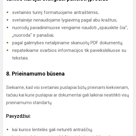
svetainės turinį formatuojame antraštėmis;
svetainėje nenaudojame lygiavimą pagal abu kraštus;
nuorodų pavadinimuose vengiame naudoti „spauskite čia“,
„nuoroda" ir panašiai;
pagal galimybes netalpiname skanuotų PDF dokumentų;
nepateikiame svarbios informacijos tik paveikslėliuose su
tekstais.
8. Prieinamumo būsena
Siekiame, kad visi svetainės puslapiai būtų prieinami kiekvienam,
tačiau kai kurie puslapiai ar dokumentai gali laikinai neatitikti visų
prieinamumo standartų.
Pavyzdžiui:
kai kurios lentelės gali neturėti antraščių;