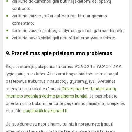
kai kurie dokumentai gali būti neįskaitomi dėl spalvų
kontrasto;
kai kurie vaizdo įrašai gali neturėti titrų ar garsinio
komentaro;
kai kurių vaizdo grotuvų valdymas gali būti galimas tik pele;
kai kurie paveikslėliai gali neturėti alternatyvaus teksto.
9. Pranešimas apie prieinamumo problemas
Šioje svetainėje palaipsniui taikomos WCAG 2.1 ir WCAG 2.2 AA
lygio gairių nuostatos. Atliekami žingsniniai tobulinimai pagal
pastebėtus trūkumus ir naudotojų grįžtamąjį ryšį. Svetainės
prieinamumo kokybe rūpinasi
Cleverphant – standartizuotų
interneto svetinių švietimo įstaigoms kūrėjai
. Jei pastebėjote
prieinamumo trūkumų ar turite pagerinimo pasiūlymų, kreipkitės
el. paštu:
pagalba@cleverphant.lt
.
Jei susidūrėte su neprieinamu turiniu ir norėtumėte jį gauti
alternatyviu formatu, prašome kreiptis į švietimo įstaigą jos