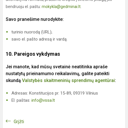
bendruoju el. paštu:
mokykla@gedminai.lt
.
Savo pranešime nurodykite:
turinio nuorodą (URL);
savo el. pašto adresą ir vardą.
10. Pareigos vykdymas
Jei manote, kad mūsų svetainė neatitinka apraše
nustatytų prieinamumo reikalavimų, galite pateikti
skundą
Valstybės skaitmeninių sprendimų agentūrai
:
Adresas: Konstitucijos pr. 15-89, 09319 Vilnius
El. paštas:
info@vssa.lt
Grįžti