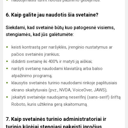
naudojimasis turint ribotus pažinimo gebėjimus.
6. Kaip galite jau naudotis šia svetaine?
Siekdami, kad svetainė būtų kuo patogesnė visiems,
stengiamės, kad jūs galėtumėte:
keisti kontrastą per naršyklės, įrenginio nustatymus ar
pačios svetainės įrankius;
išdidinti svetainę iki 400% ir matyti ją aiškiai;
naršyti svetainę naudodami klaviatūrą arba balso
atpažinimo programą;
klausytis svetainės turinio naudodami rinkoje paplitusiais
ekrano skaitytuvais (pvz., NVDA, VoiceOver, JAWS);
įskaityti svetainėje naudojamą neserifinį (sans-serif) šriftą
Roboto, kuris užtikrina gerą skaitomumą.
7. Kaip svetainės turinio administratoriai ir
turinio kūrėjai stengiasi pakeisti įpročius