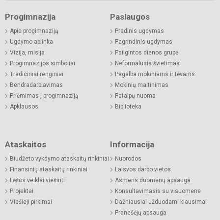
Progimnazija
Paslaugos
Apie progimnaziją
Pradinis ugdymas
Ugdymo aplinka
Pagrindinis ugdymas
Vizija, misija
Pailgintos dienos grupė
Progimnazijos simboliai
Neformalusis švietimas
Tradiciniai renginiai
Pagalba mokiniams ir tėvams
Bendradarbiavimas
Mokinių maitinimas
Priėmimas į progimnaziją
Patalpų nuoma
Apklausos
Biblioteka
Ataskaitos
Informacija
Biudžeto vykdymo ataskaitų rinkiniai
Nuorodos
Finansinių ataskaitų rinkiniai
Laisvos darbo vietos
Lėšos veiklai viešinti
Asmens duomenų apsauga
Projektai
Konsultavimasis su visuomene
Viešieji pirkimai
Dažniausiai užduodami klausimai
Pranešėjų apsauga