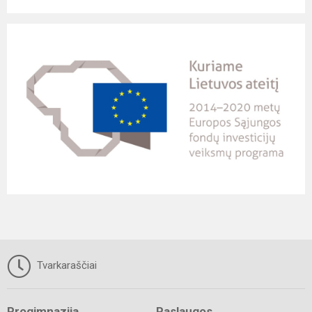
Tvarkaraščiai
Progimnazija
Paslaugos