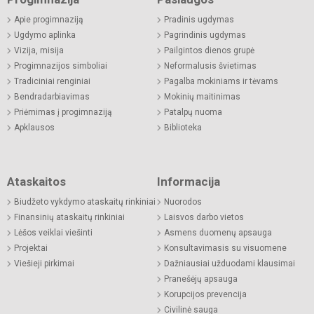
Apie progimnaziją
Pradinis ugdymas
Ugdymo aplinka
Pagrindinis ugdymas
Vizija, misija
Pailgintos dienos grupė
Progimnazijos simboliai
Neformalusis švietimas
Tradiciniai renginiai
Pagalba mokiniams ir tėvams
Bendradarbiavimas
Mokinių maitinimas
Priėmimas į progimnaziją
Patalpų nuoma
Apklausos
Biblioteka
Ataskaitos
Informacija
Biudžeto vykdymo ataskaitų rinkiniai
Nuorodos
Finansinių ataskaitų rinkiniai
Laisvos darbo vietos
Lėšos veiklai viešinti
Asmens duomenų apsauga
Projektai
Konsultavimasis su visuomene
Viešieji pirkimai
Dažniausiai užduodami klausimai
Pranešėjų apsauga
Korupcijos prevencija
Civilinė sauga