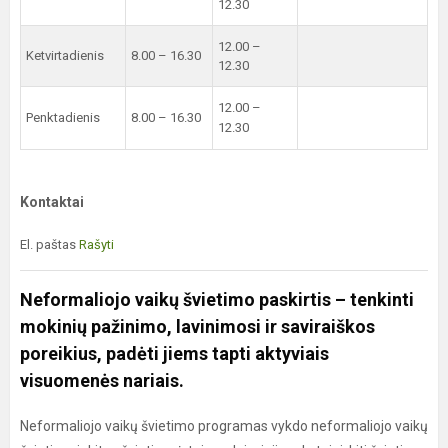
12.30
12.00 –
Ketvirtadienis
8.00 – 16.30
12.30
12.00 –
Penktadienis
8.00 – 16.30
12.30
Kontaktai
El. paštas
Rašyti
Neformaliojo vaikų švietimo paskirtis – tenkinti
mokinių pažinimo, lavinimosi ir saviraiškos
poreikius, padėti jiems tapti aktyviais
visuomenės nariais.
Neformaliojo vaikų švietimo programas vykdo neformaliojo vaikų