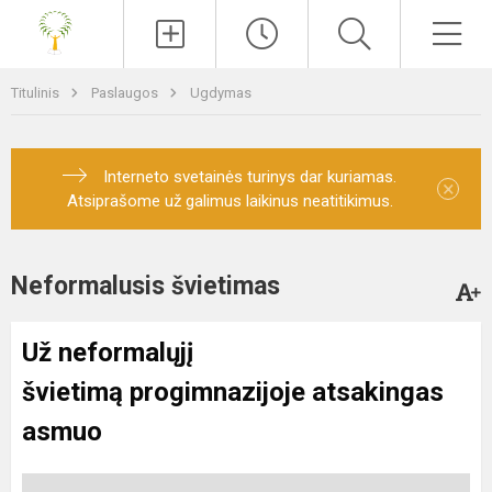
Paieška
Men
Titulinis
Paslaugos
Ugdymas
Interneto svetainės turinys dar kuriamas.
×
Atsiprašome už galimus laikinus neatitikimus.
Neformalusis švietimas
Už neformalųjį
švietimą progimnazijoje atsakingas
asmuo