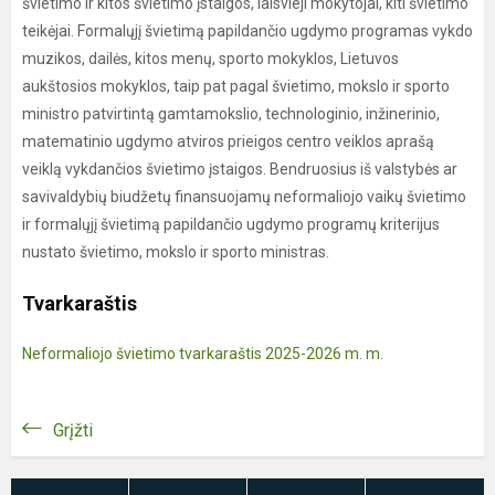
švietimo ir kitos švietimo įstaigos, laisvieji mokytojai, kiti švietimo
teikėjai. Formalųjį švietimą papildančio ugdymo programas vykdo
muzikos, dailės, kitos menų, sporto mokyklos, Lietuvos
aukštosios mokyklos, taip pat pagal švietimo, mokslo ir sporto
ministro patvirtintą gamtamokslio, technologinio, inžinerinio,
matematinio ugdymo atviros prieigos centro veiklos aprašą
veiklą vykdančios švietimo įstaigos. Bendruosius iš valstybės ar
savivaldybių biudžetų finansuojamų neformaliojo vaikų švietimo
ir formalųjį švietimą papildančio ugdymo programų kriterijus
nustato švietimo, mokslo ir sporto ministras.
Tvarkaraštis
Neformaliojo švietimo tvarkaraštis 2025-2026 m. m.
Grįžti