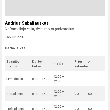
Andrius Sabaliauskas
Neformaliojo vaikų švietimo organizatorius
Kab. Nr. 220
Darbo laikas
Savaitės
Darbo
Priėmimo
Pietūs
dienos
laikas
valandos
12.00 –
Pirmadienis
8.00 – 16.30
12.30
12.00 –
Antradienis
8.00 – 16.30
9.00 – 12.00
12.30
12.00 –
Trečiadienis
8.00 – 16.30
9.00 – 12.00