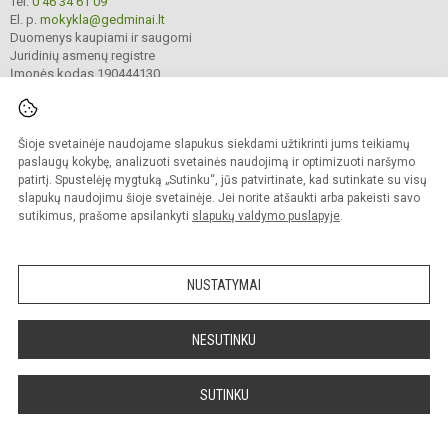
Tel.
0 46 34 61 09
El. p.
mokykla@gedminai.lt
Duomenys kaupiami ir saugomi
Juridinių asmenų registre
Įmonės kodas 190444130
Šioje svetainėje naudojame slapukus siekdami užtikrinti jums teikiamų
© 2025. Klaipėdos Gedminų progimnazija. Visos teisės saugomos.
Kopijuoti turinį be raštiško įstaigos administracijos sutikimo griežtai draudžiama.
paslaugų kokybę, analizuoti svetainės naudojimą ir optimizuoti naršymo
patirtį. Spustelėję mygtuką „Sutinku“, jūs patvirtinate, kad sutinkate su visų
Prieinamumo paraiška
Slapukų valdymas
slapukų naudojimu šioje svetainėje. Jei norite atšaukti arba pakeisti savo
sutikimus, prašome apsilankyti
slapukų valdymo puslapyje
.
Sumanus būdas atnaujinti
mokyklos interneto
svetainę
NUSTATYMAI
NESUTINKU
SUTINKU