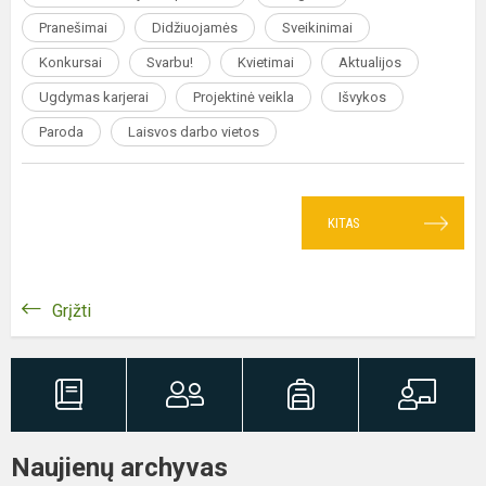
Pranešimai
Didžiuojamės
Sveikinimai
Konkursai
Svarbu!
Kvietimai
Aktualijos
Ugdymas karjerai
Projektinė veikla
Išvykos
Paroda
Laisvos darbo vietos
KITAS
Grįžti
Naujienų archyvas