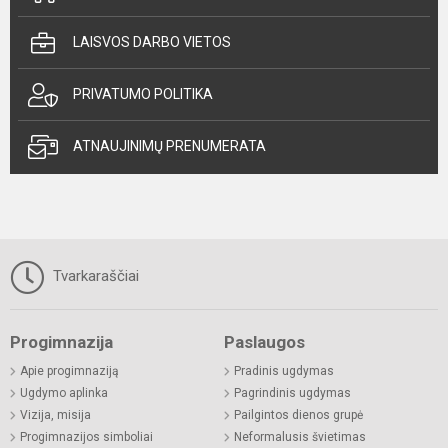
LAISVOS DARBO VIETOS
PRIVATUMO POLITIKA
ATNAUJINIMŲ PRENUMERATA
Tvarkaraščiai
Progimnazija
Paslaugos
Apie progimnaziją
Pradinis ugdymas
Ugdymo aplinka
Pagrindinis ugdymas
Vizija, misija
Pailgintos dienos grupė
Progimnazijos simboliai
Neformalusis švietimas