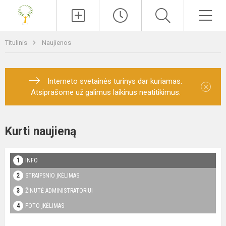
Paieška
Men
Titulinis
Naujienos
Interneto svetainės turinys dar kuriamas.
×
Atsiprašome už galimus laikinus neatitikimus.
Kurti naujieną
INFO
STRAIPSNIO ĮKĖLIMAS
ŽINUTĖ ADMINISTRATORIUI
FOTO ĮKĖLIMAS