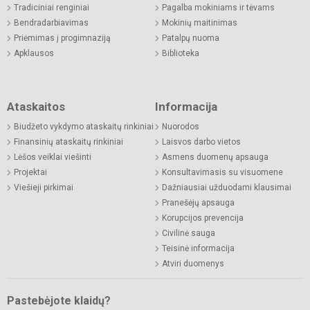
Tradiciniai renginiai
Pagalba mokiniams ir tėvams
Bendradarbiavimas
Mokinių maitinimas
Priėmimas į progimnaziją
Patalpų nuoma
Apklausos
Biblioteka
Ataskaitos
Informacija
Biudžeto vykdymo ataskaitų rinkiniai
Nuorodos
Finansinių ataskaitų rinkiniai
Laisvos darbo vietos
Lėšos veiklai viešinti
Asmens duomenų apsauga
Projektai
Konsultavimasis su visuomene
Viešieji pirkimai
Dažniausiai užduodami klausimai
Pranešėjų apsauga
Korupcijos prevencija
Civilinė sauga
Teisinė informacija
Atviri duomenys
Pastebėjote klaidų?