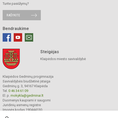
Turite pasiūlymų?
RAŠYKITE
Bendraukime
Steigėjas
Klaipėdos miesto savivaldybė
Klaipėdos Gedminų progimnazija
Savivaldybės biudžetinė įstaiga
Gedminų g. 3, 94167 Klaipėda
Tel.
0 46 34 61 09
El. p.
mokykla@gedminai.lt
Duomenys kaupiami ir saugomi
Juridinių asmenų registre
Įmonės kodas 190444130