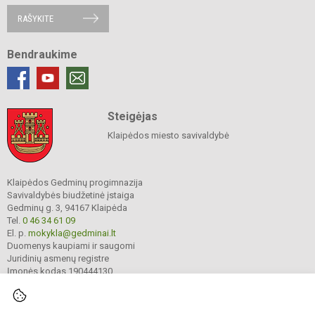
RAŠYKITE
Bendraukime
Steigėjas
Klaipėdos miesto savivaldybė
Klaipėdos Gedminų progimnazija
Savivaldybės biudžetinė įstaiga
Gedminų g. 3, 94167 Klaipėda
Tel.
0 46 34 61 09
El. p.
mokykla@gedminai.lt
Duomenys kaupiami ir saugomi
Juridinių asmenų registre
Įmonės kodas 190444130