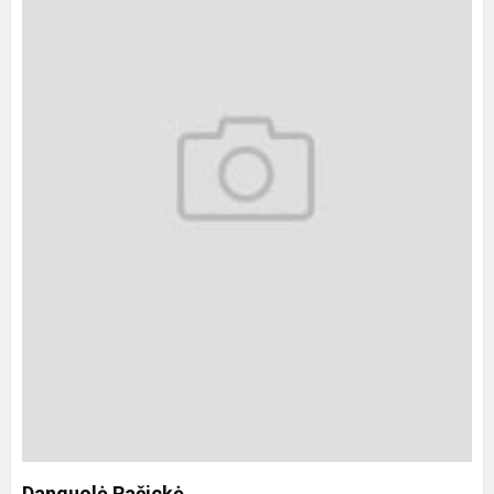
Danguolė Račickė