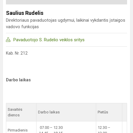
Saulius Rudelis
Direktoriaus pavaduotojas ugdymui, laikinai vykdantis įstaigos
vadovo funkcijas
Pavaduotojo S. Rudelio veiklos sritys
Kab. Nr. 212
Darbo laikas
Savaitės
Darbo laikas
Pietūs
dienos
07.00 – 12.30
12.30 –
Pirmadienis