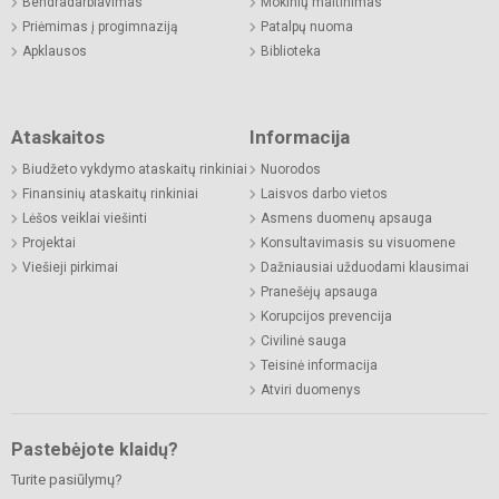
Bendradarbiavimas
Mokinių maitinimas
Priėmimas į progimnaziją
Patalpų nuoma
Apklausos
Biblioteka
Ataskaitos
Informacija
Biudžeto vykdymo ataskaitų rinkiniai
Nuorodos
Finansinių ataskaitų rinkiniai
Laisvos darbo vietos
Lėšos veiklai viešinti
Asmens duomenų apsauga
Projektai
Konsultavimasis su visuomene
Viešieji pirkimai
Dažniausiai užduodami klausimai
Pranešėjų apsauga
Korupcijos prevencija
Civilinė sauga
Teisinė informacija
Atviri duomenys
Pastebėjote klaidų?
Turite pasiūlymų?