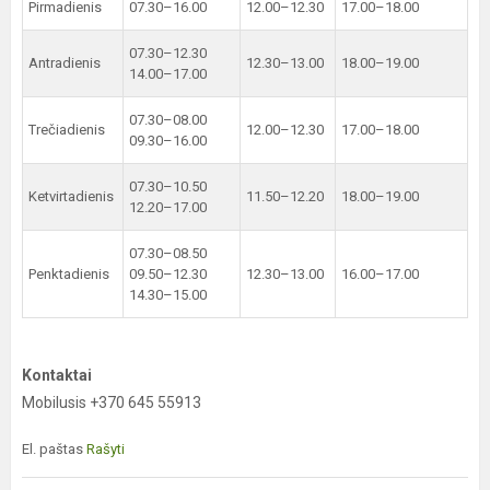
Pirmadienis
07.30–16.00
12.00–12.30
17.00–18.00
07.30–12.30
Antradienis
12.30–13.00
18.00–19.00
14.00–17.00
07.30–08.00
Trečiadienis
12.00–12.30
17.00–18.00
09.30–16.00
07.30–10.50
Ketvirtadienis
11.50–12.20
18.00–19.00
12.20–17.00
07.30–08.50
Penktadienis
09.50–12.30
12.30–13.00
16.00–17.00
14.30–15.00
Kontaktai
Mobilusis +370 645 55913
El. paštas
Rašyti