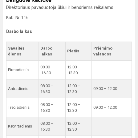
Direktoriaus pavaduotoja ūkiui ir bendriems reikalams
Kab. Nr. 116
Darbo laikas
Savaitės
Darbo
Priėmimo
Pietūs
dienos
laikas
valandos
08.00 –
12.00 –
Pirmadienis
16.30
12.30
08.00 –
12.00 –
Antradienis
09.00 – 12.00
16.30
12.30
08.00 –
12.00 –
Trečiadienis
09.00 – 12.00
16.30
12.30
08.00 –
12.00 –
Ketvirtadienis
16.30
12.30