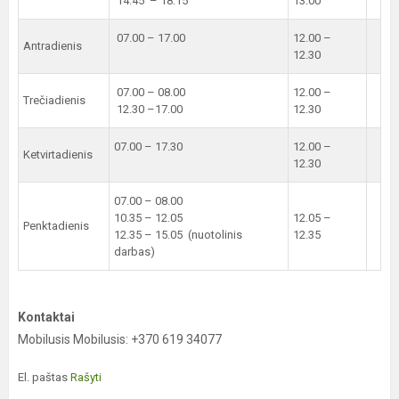
14.45 – 18.15
13.00
07.00 – 17.00
12.00 –
Antradienis
12.30
07.00 – 08.00
12.00 –
Trečiadienis
12.30 –17.00
12.30
07.00 – 17.30
12.00 –
Ketvirtadienis
12.30
07.00 – 08.00
10.35 – 12.05
12.05 –
Penktadienis
12.35 – 15.05 (nuotolinis
12.35
darbas)
Kontaktai
Mobilusis Mobilusis: +370 619 34077
El. paštas
Rašyti