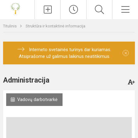
Paieška
Men
Titulinis
Struktūra ir kontaktinė informacija
Interneto svetainės turinys dar kuriamas.
×
Atsiprašome už galimus laikinus neatitikimus.
Administracija
Vadovų darbotvarkė