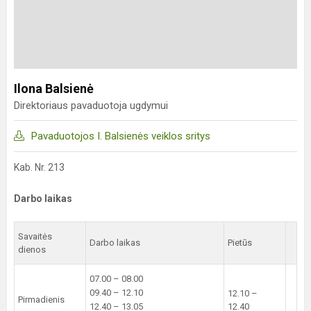
Ilona Balsienė
Direktoriaus pavaduotoja ugdymui
Pavaduotojos I. Balsienės veiklos sritys
Kab. Nr. 213
Darbo laikas
Savaitės
Darbo laikas
Pietūs
dienos
07.00 – 08.00
09.40 – 12.10
12.10 –
Pirmadienis
12.40 – 13.05
12.40