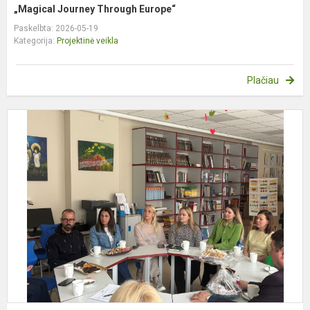
„Magical Journey Through Europe“
Paskelbta: 2026-05-19
Kategorija:
Projektinė veikla
Plačiau
K
s
p
K
m
d
s
vi