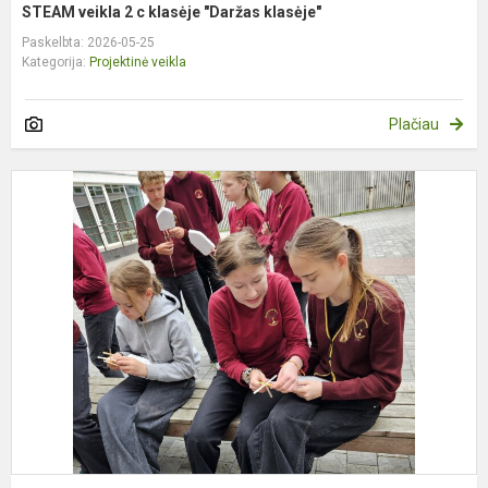
STEAM veikla 2 c klasėje "Daržas klasėje"
Paskelbta: 2026-05-25
Kategorija:
Projektinė veikla
Plačiau
S
v
6
c
k
„
v
t
j