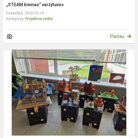
„STEAM kiemas“ varžytuvės
Paskelbta: 2026-05-18
Kategorija:
Projektinė veikla
Plačiau
5
8
V
k
m
m
p
d