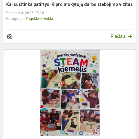
Kai susitinka patirtys: Kipro mokytojų darbo stebėjimo vizitas
Paskelbta: 2026-05-18
Kategorija:
Projektinė veikla
Plačiau
„
k
v