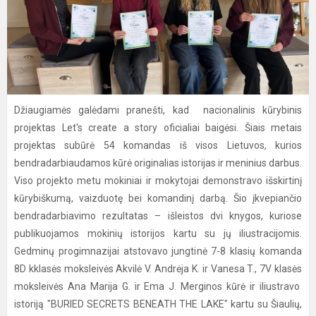
Džiaugiamės galėdami pranešti, kad nacionalinis kūrybinis
projektas Let's create a story oficialiai baigėsi. Šiais metais
projektas subūrė 54 komandas iš visos Lietuvos, kurios
bendradarbiaudamos kūrė originalias istorijas ir meninius darbus.
Viso projekto metu mokiniai ir mokytojai demonstravo išskirtinį
kūrybiškumą, vaizduotę bei komandinį darbą. Šio įkvepiančio
bendradarbiavimo rezultatas – išleistos dvi knygos, kuriose
publikuojamos mokinių istorijos kartu su jų iliustracijomis.
Gedminų progimnazijai atstovavo jungtinė 7-8 klasių komanda
8D kklasės moksleivės Akvilė V. Andrėja K. ir Vanesa T., 7V klasės
moksleivės Ana Marija G. ir Ema J. Merginos kūrė ir iliustravo
istoriją "BURIED SECRETS BENEATH THE LAKE" kartu su Šiaulių,