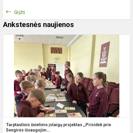
Grįžti
Ankstesnės naujienos
T
š
į
p
,
p
S
Tarptautinis švietimo įstaigų projektas ,,Prisidėk prie
Sengirės išsaugojim...