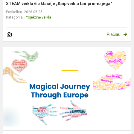
STEAM veikla 6 c klasėje „Kaip veikia tamprumo jėga"
Paskelbta: 2026-05-25
Kategorija:
Projektinė veikla
Plačiau
„
J
T
E