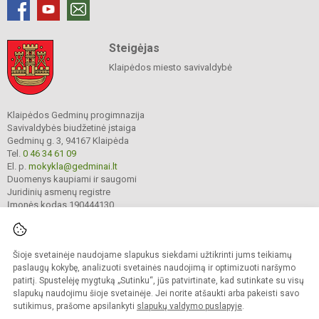
Steigėjas
Klaipėdos miesto savivaldybė
Klaipėdos Gedminų progimnazija
Savivaldybės biudžetinė įstaiga
Gedminų g. 3, 94167 Klaipėda
Tel.
0 46 34 61 09
El. p.
mokykla@gedminai.lt
Duomenys kaupiami ir saugomi
Juridinių asmenų registre
Įmonės kodas 190444130
Šioje svetainėje naudojame slapukus siekdami užtikrinti jums teikiamų
© 2025. Klaipėdos Gedminų progimnazija. Visos teisės saugomos.
Kopijuoti turinį be raštiško įstaigos administracijos sutikimo griežtai draudžiama.
paslaugų kokybę, analizuoti svetainės naudojimą ir optimizuoti naršymo
patirtį. Spustelėję mygtuką „Sutinku“, jūs patvirtinate, kad sutinkate su visų
Prieinamumo paraiška
Slapukų valdymas
slapukų naudojimu šioje svetainėje. Jei norite atšaukti arba pakeisti savo
sutikimus, prašome apsilankyti
slapukų valdymo puslapyje
.
Sumanus būdas atnaujinti