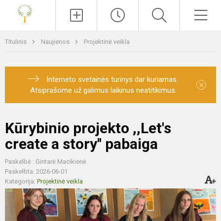
Paieška
Men
Titulinis
Naujienos
Projektinė veikla
Interneto svetainės turinys dar kuriamas.
×
Atsiprašome už galimus laikinus neatitikimus.
Kūrybinio projekto ,,Let's
create a story'' pabaiga
Paskelbė : Gintarė Macikienė
Paskelbta: 2026-06-01
Kategorija:
Projektinė veikla