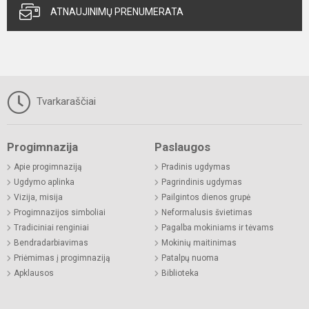
ATNAUJINIMŲ PRENUMERATA
Tvarkaraščiai
Progimnazija
Paslaugos
Apie progimnaziją
Pradinis ugdymas
Ugdymo aplinka
Pagrindinis ugdymas
Vizija, misija
Pailgintos dienos grupė
Progimnazijos simboliai
Neformalusis švietimas
Tradiciniai renginiai
Pagalba mokiniams ir tėvams
Bendradarbiavimas
Mokinių maitinimas
Priėmimas į progimnaziją
Patalpų nuoma
Apklausos
Biblioteka