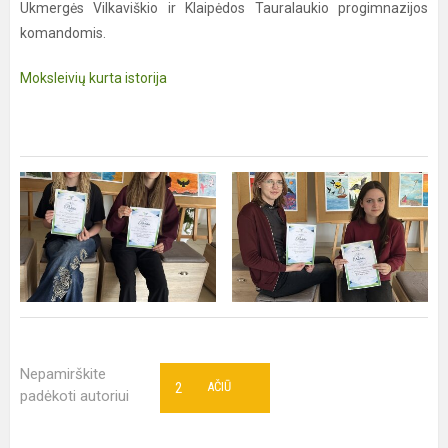
Ukmergės Vilkaviškio ir Klaipėdos Tauralaukio progimnazijos
komandomis.
Moksleivių kurta istorija
Nepamirškite
2
AČIŪ
padėkoti autoriui