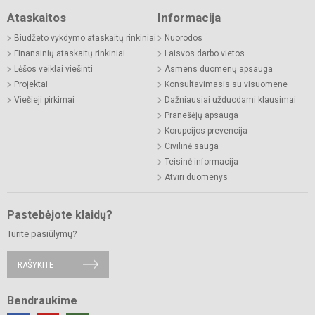
Ataskaitos
Informacija
Biudžeto vykdymo ataskaitų rinkiniai
Nuorodos
Finansinių ataskaitų rinkiniai
Laisvos darbo vietos
Lėšos veiklai viešinti
Asmens duomenų apsauga
Projektai
Konsultavimasis su visuomene
Viešieji pirkimai
Dažniausiai užduodami klausimai
Pranešėjų apsauga
Korupcijos prevencija
Civilinė sauga
Teisinė informacija
Atviri duomenys
Pastebėjote klaidų?
Turite pasiūlymų?
RAŠYKITE
Bendraukime