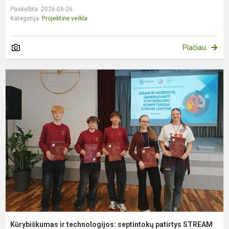
Paskelbta: 2026-05-26
Kategorija:
Projektinė veikla
Plačiau
K
ir
t
s
p
S
k.
Kūrybiškumas ir technologijos: septintokų patirtys STREAM