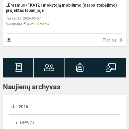
,,Erazmus+” KA121 mokytojų mobilumo (darbo stebėjimo)
projektas Ispanijoje
Paskelbta: 2026-05-07
Kategorija:
Projektinė veikla
Plačiau
Naujienų archyvas
2026
LIEPA (1)