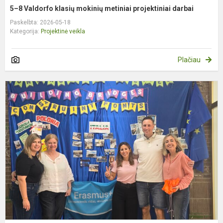
5–8 Valdorfo klasių mokinių metiniai projektiniai darbai
Paskelbta: 2026-05-18
Kategorija:
Projektinė veikla
Plačiau
,
K
m
m
(
s
pr