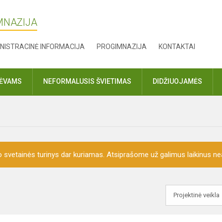
MNAZIJA
NISTRACINĖ INFORMACIJA
PROGIMNAZIJA
KONTAKTAI
TĖVAMS
NEFORMALUSIS ŠVIETIMAS
DIDŽIUOJAMĖS
o svetainės turinys dar kuriamas. Atsiprašome už galimus laikinus nea