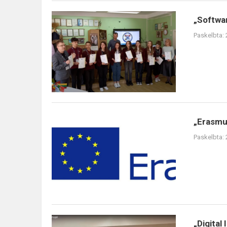
„Software
„Softwar
engineer”.
Paskelbta:
Mokymo(si)
veikla
Gedminų
progimnazijo...
„Erasmus+”
„Erasmus
darbo
Paskelbta:
stebėjimo
veiklos:
svečiuose
mokytojai
iš...
„Digital
„Digital