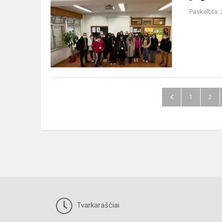
Influencer”.
Paskelbta:
Mokymo(si)
veikla
Portugalijoje
1
2
Tvarkaraščiai