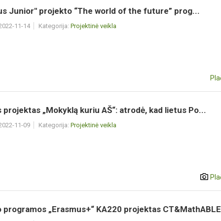
us Junior'' projekto “The world of the future” prog...
 2022-11-14
Kategorija:
Projektinė veikla
Pla
projektas „Mokyklą kuriu AŠ“: atrodė, kad lietus Po...
 2022-11-09
Kategorija:
Projektinė veikla
Pla
o programos „Erasmus+“ KA220 projektas CT&MathABLE