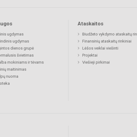
augos
Ataskaitos
inis ugdymas
Biudžeto vykdymo ataskaitų rin
indinis ugdymas
Finansinių ataskaitų rinkiniai
gintos dienos grupė
Lėšos veiklai viešinti
rmalusis švietimas
Projektai
lba mokiniams ir tėvams
Viešieji pirkimai
nių maitinimas
alpų nuoma
ioteka