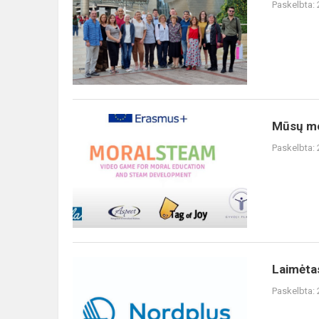
Paskelbta:
„Erasmus+“
KA220
projektas
CT&MathABLE
Mūsų
Mūsų mok
mokykla
Paskelbta:
prisidėjo
prie
,,Erasmus+”
tarptautinio
proj...
Laimėtas
Laimėtas
finansavimas
Paskelbta:
dalyvauti
,,Nordplus