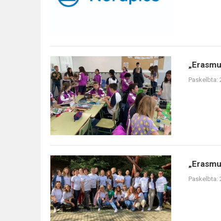
Junior''
paprogr...
„Erasmus+”
„Erasmus
projekto
Paskelbta:
„Mokyklą
kuriu
AŠ“
mokinių
grupės
mobi...
„Erasmus+“
„Erasmus
projekto
Paskelbta:
„Yearning
for
non-
formal