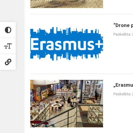
learning“
moky...
“Drone
“Drone p
pilot”.
Paskelbta:
Mokymosi
veikla
Turkijoje
„Erasmus+
„Erasmus
projektas
Paskelbta:
„Mokyklą
kuriu
AŠ“:
darbo
stebėjimo
vei...