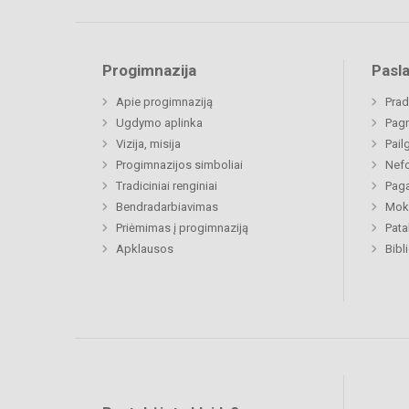
Progimnazija
Pasl
Apie progimnaziją
Prad
Ugdymo aplinka
Pagr
Vizija, misija
Pail
Progimnazijos simboliai
Nefo
Tradiciniai renginiai
Paga
Bendradarbiavimas
Moki
Priėmimas į progimnaziją
Pat
Apklausos
Bibl