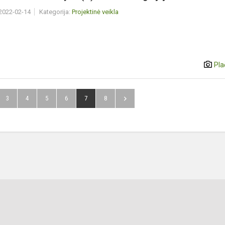
 2022-02-14
Kategorija:
Projektinė veikla
Pla
3
4
5
6
7
8