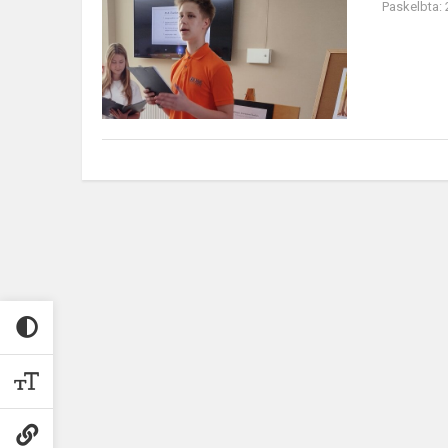
Paskelbta:
pagal
M.
K.
Čiurlionį"
atidarymas