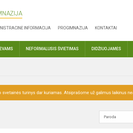
MNAZIJA
NISTRACINĖ INFORMACIJA
PROGIMNAZIJA
KONTAKTAI
TĖVAMS
NEFORMALUSIS ŠVIETIMAS
DIDŽIUOJAMĖS
o svetainės turinys dar kuriamas. Atsiprašome už galimus laikinus nea