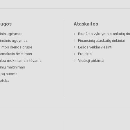
augos
Ataskaitos
inis ugdymas
Biudžeto vykdymo ataskaitų rin
indinis ugdymas
Finansinių ataskaitų rinkiniai
gintos dienos grupė
Lėšos veiklai viešinti
rmalusis švietimas
Projektai
lba mokiniams ir tėvams
Viešieji pirkimai
nių maitinimas
alpų nuoma
ioteka