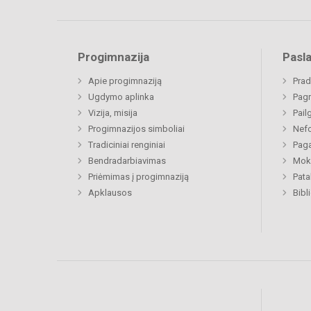
Progimnazija
Pasl
Apie progimnaziją
Prad
Ugdymo aplinka
Pagr
Vizija, misija
Pail
Progimnazijos simboliai
Nefo
Tradiciniai renginiai
Paga
Bendradarbiavimas
Moki
Priėmimas į progimnaziją
Pat
Apklausos
Bibl