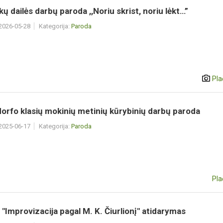
ų dailės darbų paroda ,,Noriu skrist, noriu lėkt…”
 2026-05-28
Kategorija:
Paroda
Pla
orfo klasių mokinių metinių kūrybinių darbų paroda
 2025-06-17
Kategorija:
Paroda
Pla
"Improvizacija pagal M. K. Čiurlionį" atidarymas